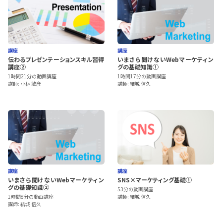
講座
講座
伝わるプレゼンテーションスキル習得
いまさら聞けないWebマーケティン
講座②
グの基礎知識①
1時間21分の動画講座
1時間17分の動画講座
講師: 小林 敏彦
講師: 結城 信久
講座
講座
いまさら聞けないWebマーケティン
SNS×マーケティング基礎①
グの基礎知識②
53分の動画講座
1時間8分の動画講座
講師: 結城 信久
講師: 結城 信久