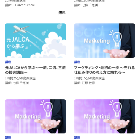
1分の動画講座
1時間18分の動画講座
講師: J Career School
講師: 七條 千恵美
無料
講座
講座
元JALCAから学ぶ～一流、二流、三流
マーケティング・最初の一歩 ～売れる
の接客講座～
仕組み作りの考え方に触れる～
1時間25分の動画講座
1時間15分の動画講座
講師: 七條 千恵美
講師: 江原 数彦
講座
講座