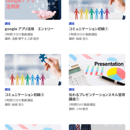
講座
講座
google アプリ活用 エントリー
コミュニケーション初級①
2時間14分の動画講座
1時間28分の動画講座
講師: 遠藤 康平 & 江原 数彦
講師: 結城 信久
講座
講座
コミュニケーション初級②
伝わるプレゼンテーションスキル習得
講座①
1時間32分の動画講座
講師: 結城 信久
1時間8分の動画講座
講師: 小林 敏彦