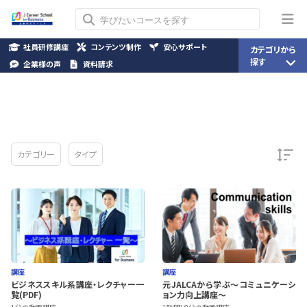
社員研修講座
コンテンツ制作
安心サポート
カテゴリから
探す
企業様の声
資料請求
カテゴリー
タイプ
講座
講座
ビジネススキル系講座・レクチャー一
元JALCAから学ぶ～コミュニケーシ
覧(PDF)
ョン力向上講座～