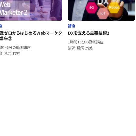
座
講座
識ゼロからはじめるWebマーケタ
DXを支える主要技術2
講座②
1時間16分の動画講座
時間46分の動画講座
講師: 殿岡 良美
師: 亀井 昭宏