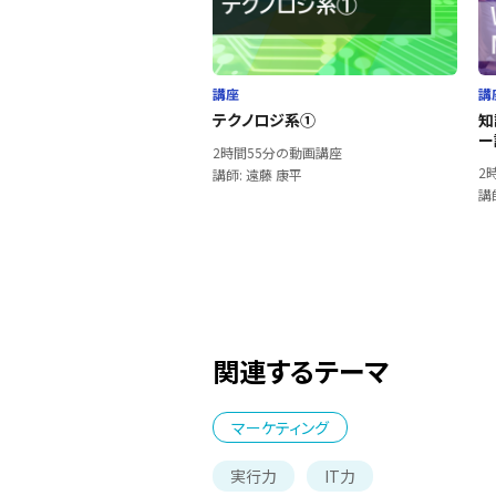
講座
講
テクノロジ系①
知
ー
2時間55分の動画講座
2
講師: 遠藤 康平
講
関連するテーマ
マーケティング
実行力
IT力