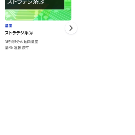
講座
講座
ストラテジ系③
Wordスタートアップ
3時間5分の動画講座
1時間13分の動画講座
講師: 遠藤 康平
講師: 土屋 衛治郎