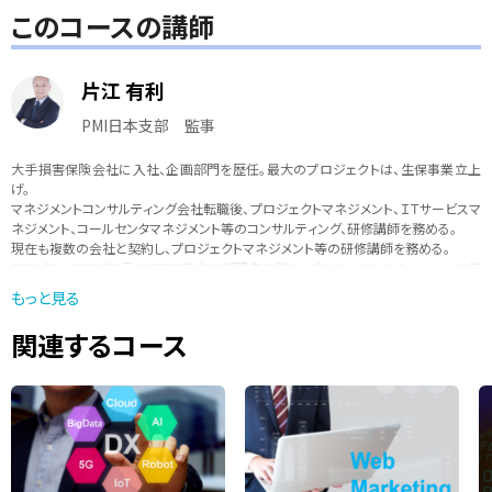
このコースの講師
片江 有利
PMI日本支部 監事
大手損害保険会社に入社、企画部門を歴任。最大のプロジェクトは、生保事業立上
げ。
マネジメントコンサルティング会社転職後、プロジェクトマネジメント、ＩＴサービスマ
ネジメント、コールセンタマネジメント等のコンサルティング、研修講師を務める。
現在も複数の会社と契約し、プロジェクトマネジメント等の研修講師を務める。
2006年～2022年3月までPMI日本支部理事を務め、プロジェクトマネジメントの普
及に努める。
もっと見る
2022年4月よりPMI日本支部監事に就任する。
著書に、日本能率協会マネジメントセンター通信講座「プロジェクトマネジメント入
関連するコース
門」などがある。