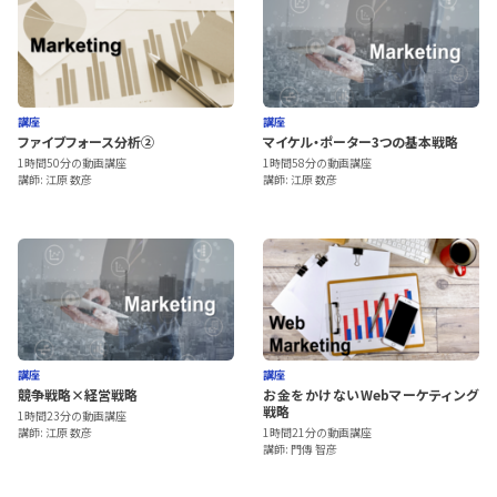
講座
講座
ファイブフォース分析②
マイケル・ポーター3つの基本戦略
1時間50分の動画講座
1時間58分の動画講座
講師: 江原 数彦
講師: 江原 数彦
講座
講座
競争戦略×経営戦略
お金をかけないWebマーケティング
戦略
1時間23分の動画講座
講師: 江原 数彦
1時間21分の動画講座
講師: 門傳 智彦