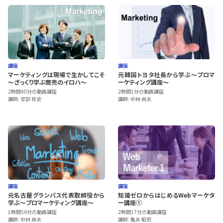
講座
講座
マーケティングは現場で生かしてこそ
元韓国トヨタ社長から学ぶ～プロマ
～ざっくり学ぶ商売のイロハ～
ーケティング講座～
2時間40分の動画講座
2時間1分の動画講座
講師: 安部 祥史
講師: 中林 尚夫
講座
講座
元名古屋グランパス代表取締役から
知識ゼロからはじめるWebマーケタ
学ぶ～プロマーケティング講座～
ー講座①
1時間56分の動画講座
2時間17分の動画講座
講師: 中林 尚夫
講師: 亀井 昭宏