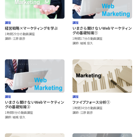
講座
講座
経営戦略×マーケティングを学ぶ
いまさら聞けないWebマーケティン
グの基礎知識①
1時間29分の動画講座
講師: 江原 数彦
1時間17分の動画講座
講師: 結城 信久
講座
講座
いまさら聞けないWebマーケティン
ファイブフォース分析①
グの基礎知識②
1時間34分の動画講座
1時間8分の動画講座
講師: 江原 数彦
講師: 結城 信久