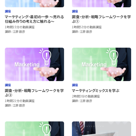
講座
講座
マーケティング・最初の一歩 ～売れる
調査・分析・戦略フレームワークを学
仕組み作りの考え方に触れる～
ぶ①
1時間15分の動画講座
1時間53分の動画講座
講師: 江原 数彦
講師: 江原 数彦
講座
講座
調査・分析・戦略フレームワークを学
マーケティングミックスを学ぶ
ぶ②
2時間3分の動画講座
1時間21分の動画講座
講師: 江原 数彦
講師: 江原 数彦