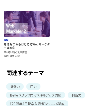
講座
知識ゼロからはじめるWebマーケタ
ー講座②
2時間46分の動画講座
講師: 亀井 昭宏
関連するテーマ
折衝力
IT力
Belle スタッフ向けスキルアップ講座
判断力
【2025年4月新卒入職者】オススメ講座