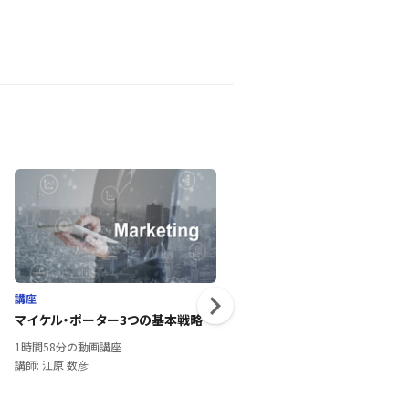
講座
講座
マイケル・ポーター3つの基本戦略
元韓国トヨタ社長から学ぶ～プ
ーケティング講座～
1時間58分の動画講座
2時間1分の動画講座
講師: 江原 数彦
講師: 中林 尚夫