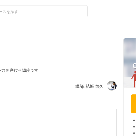
ログイン
ン力を磨ける講座です。
講師: 結城 信久