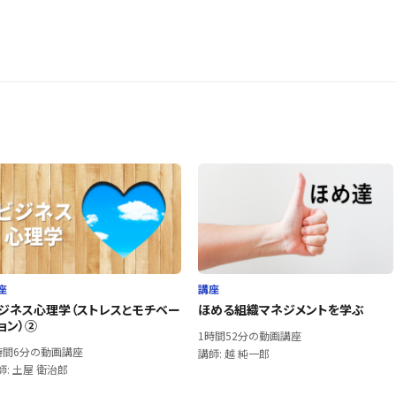
座
講座
ジネス心理学（ストレスとモチベー
ほめる組織マネジメントを学ぶ
ョン）②
1時間52分の動画講座
時間6分の動画講座
講師: 越 純一郎
師: 土屋 衛治郎