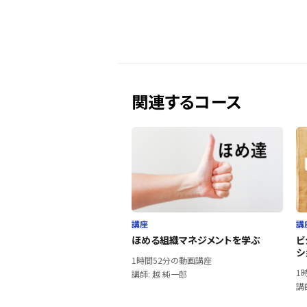
関連するコース
講座
講
ほめる組織マネジメントを学ぶ
ビ
シ
1時間52分の動画講座
1
講師: 越 純一郎
講