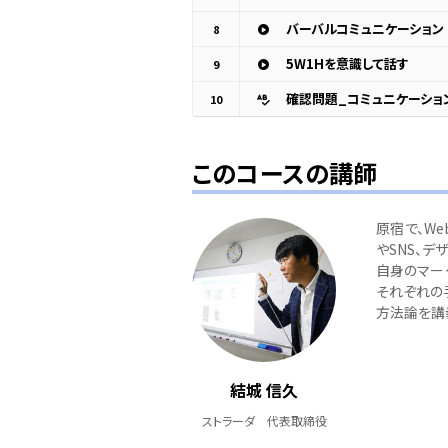
バーバルコミュニケーション
8
5W1Hを意識して話す
9
確認問題_コミュニケーショ
10
このコースの講師
原宿で、W
やSNS、デ
自身のマー
それぞれの
方法論を講
結城 信久
ストラーダ 代表取締役