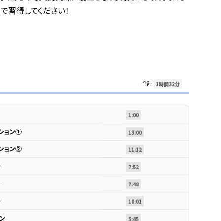
で習得してください！
合計
1時間32分
1:00
ション①
13:00
ション②
11:12
①
7:52
②
7:48
③
10:01
ン
5:45