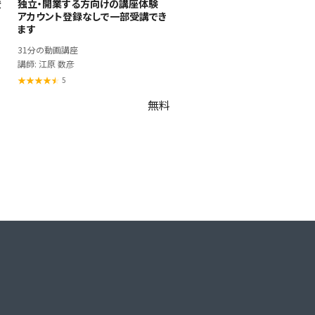
登
独立・開業する方向けの講座体験
アカウント登録なしで一部受講でき
ます
31分の動画講座
講師: 江原 数彦
5
無料