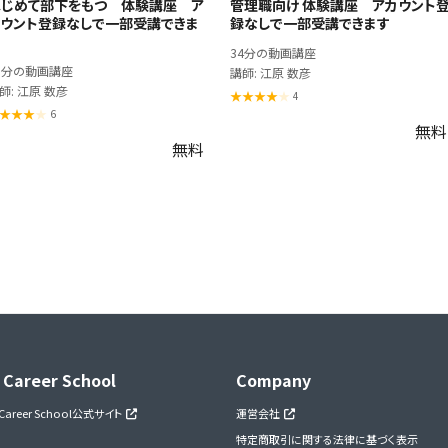
はじめて部下をもつ 体験講座 ア
管理職向け 体験講座 アカウント
カウント登録なしで一部受講できま
録なしで一部受講できます
34分の動画講座
3分の動画講座
講師: 江原 数彦
師: 江原 数彦
4
6
無料
無料
 Career School
Company
 Career School公式サイト
運営会社
特定商取引に関する法律に基づく表示