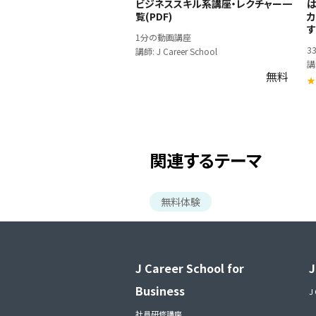
ビジネススキル系講座・レクチャー一
覧(PDF)
す
1分の動画講座
3
講師: J Career School
講
無料
関連するテーマ
無料体験
J Career School for
J
Business
J
社員研修講座