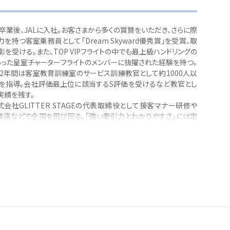
卒業後、JALに入社。お客さまから多くの賞賛をいただき、さらに際
を持つ客室乗務員として「Dream Skyward優秀賞」を受賞、取
を受ける。また、TOP VIPフライトの中でも最上級ハンドリングの
あった皇室チャーターフライトのメンバーに抜擢された経験を持つ。
より2年間は客室教育訓練室のサービス訓練教官として約1000人以
を指導。会社評価最上位に該当するS評価を受けるなど教官とし
実績を残す。
会社GLITTER STAGEの代表取締役として接客マナー研修や
講演などで全国を飛び回る。「強い牽引力とわかりやすさ」には定
くとなぜ人が集まるのか（青春出版社）
、二流、三流（明日香出版社） ※発行部数32,000部突破（2020年
できれば大丈夫！すぐ使える！接客１年生 お客さまに信頼される
（ダイヤモンド社）※増刷決定！
ムワーク～良質なチームワークを築く２４の方法（アルファポリス）
る「ありがとう」と「すみません」の使い分け（アルファポリス）