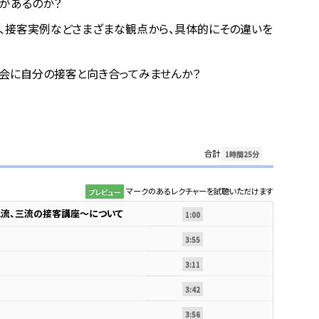
があるのか？
、接客実例などさまざまな観点から、具体的にその違いを
機会に自分の接客と向き合ってみませんか？
合計
1時間25分
マークのあるレクチャーを試聴いただけます
プレビュー
二流、三流の接客講座～について
1:00
3:55
3:11
3:42
3:56