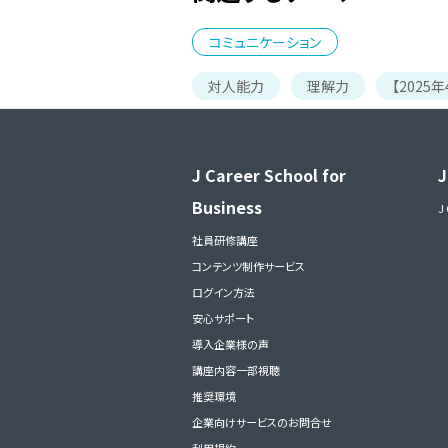
コミュニケーション
対人能力
理解力
【202
J Career School for
J
Business
J
社員研修講座
コンテンツ制作サービス
ログイン方法
安心サポート
導入企業様の声
講座内容一部視聴
推奨環境
企業向けサービスのお問合せ