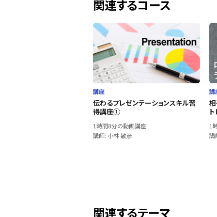
関連するコース
講座
講
伝わるプレゼンテーションスキル習
相
得講座①
ト
1時間8分の動画講座
1
講師: 小林 敏彦
講
関連するテーマ