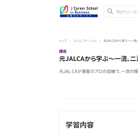
トップ
コミュニケーション
元JALCAから学ぶ～一
講座
元JALCAから学ぶ～一流、
元JAL CAが接客のプロの目線で、一流
学習内容