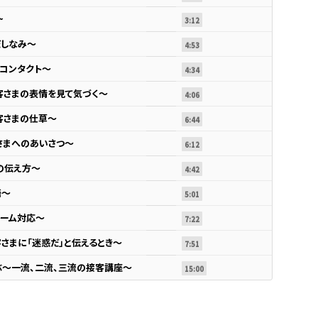
~
3:12
だしなみ～
4:53
イコンタクト～
4:34
お客さまの表情を見て気づく～
4:06
客さまの仕草～
6:44
さまへのあいさつ～
6:12
の伝え方～
4:42
語～
5:01
レーム対応～
7:22
さまに「迷惑だ」と伝えるとき～
7:51
学ぶ～一流、二流、三流の接客講座～
15:00