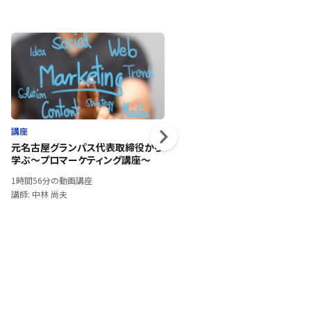
講座
講座
元名古屋グランパス代表取締役から
コミュニケーション初級②
学ぶ～プロマーケティング講座～
1時間32分の動画講座
1時間56分の動画講座
講師: 結城 信久
講師: 中林 尚夫