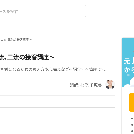
ログイン
流、二流、三流の接客講座～
二流、三流の接客講座～
の接客者になるための考え方や心構えなどを紹介する講座です。
講師: 七條 千恵美