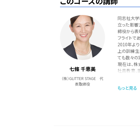
このコースの講師
同志社大学
立った影響力
締役から表彰
フライトで
2010年
上の訓練生
ても数々の
現在は、株式
七條 千恵美
社員教育、
評がある。
（株）GLITTER STAGE 代
表取締役
＜著書＞
もっと見る
・礼節を磨
・接客の一流
8月現在）
・これだけ
５０のコツ
・ザ・チー
・人生を決め