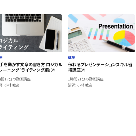
座
講座
手を動かす文章の書き方 ロジカル
伝わるプレゼンテーションスキル習
レーニング「ライティング編」②
得講座②
時間17分の動画講座
1時間21分の動画講座
師: 小林 敏彦
講師: 小林 敏彦