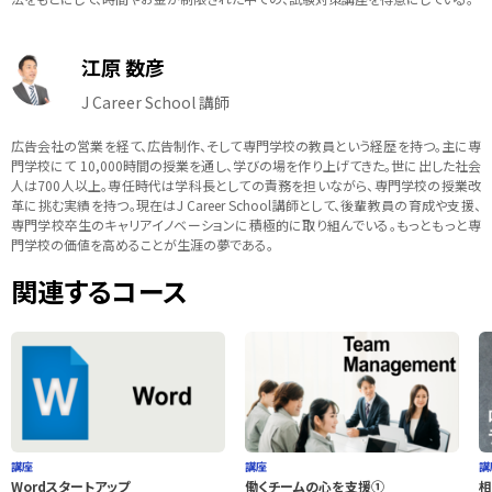
江原 数彦
J Career School 講師
広告会社の営業を経て、広告制作、そして専門学校の教員という経歴を持つ。主に専
門学校にて 10,000時間の授業を通し、学びの場を作り上げてきた。世に出した社会
人は700人以上。専任時代は学科長としての責務を担いながら、専門学校の授業改
革に挑む実績を持つ。現在はJ Career School講師として、後輩教員の育成や支援、
専門学校卒生のキャリアイノベーションに積極的に取り組んでいる。もっともっと専
門学校の価値を高めることが生涯の夢である。
関連するコース
講座
講座
講
Wordスタートアップ
働くチームの心を支援①
相