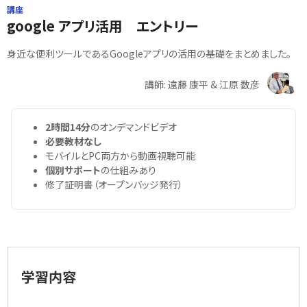
講座
google アプリ活用 エントリー
身近な便利ツールであるGoogleアプリの活用の基礎をまとめました。
講師: 遠藤 康平 & 江原 数彦
2時間14分
のオンデマンドビデオ
必要教材なし
モバイルとPC両方から動画視聴可能
個別サポート
の仕組みあり
修了証明書（オープンバッジ発行）
学習内容