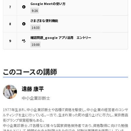
Google Meetの使い方
7
9:26
さまざまな便利機能
8
14:33
確認問題_google アプリ活用 エントリー
9
10:00
このコースの講師
遠藤 康平
中小企業診断士
1977年生まれ、中小企業診断士や各種IT資格を駆使し、中小企業の経営者のコンサ
ルティングを主に行っている。一方で、生まれ育った町の盛り上げに尽力し、東京商店
街グランプ受賞経験もある。
中小企業診断士、IT各種など様々な国家資格保持者であり、資格取得に向けた勉強
法をもとにして、時間やお金が制限された中での、試験対策講座を得意にしている。