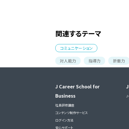
関連するテーマ
コミュニケーション
対人能力
指導力
折衝力
J Career School for
J
Business
J
社員研修講座
コンテンツ制作サービス
ログイン方法
安心サポート