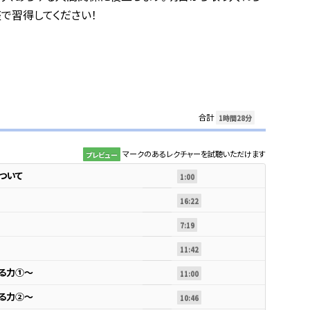
で習得してください！
合計
1時間28分
マークのあるレクチャーを試聴いただけます
プレビュー
ついて
1:00
16:22
7:19
11:42
る力①～
11:00
る力②～
10:46