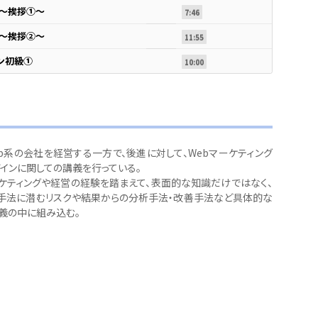
歩～挨拶①～
7:46
歩～挨拶②～
11:55
ン初級①
10:00
eb系の会社を経営する一方で、後進に対して、Webマーケティング
ザインに関しての講義を行っている。
ケティングや経営の経験を踏まえて、表面的な知識だけではなく、
手法に潜むリスクや結果からの分析手法・改善手法など具体的な
義の中に組み込む。