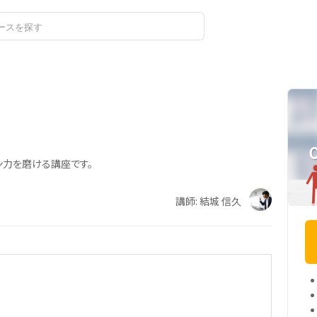
ログイン
ン力を磨ける講座です。
講師: 結城 信久