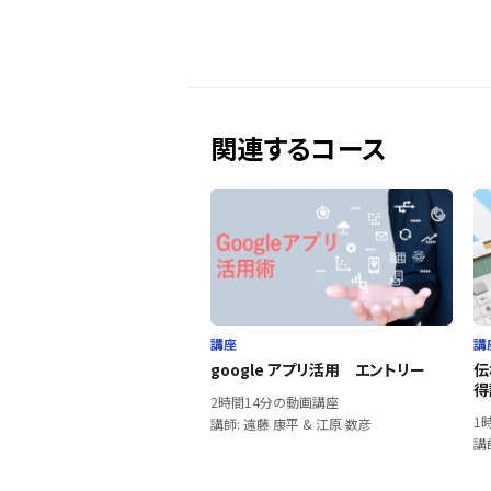
関連するコース
講座
講
google アプリ活用 エントリー
伝
得
2時間14分の動画講座
1
講師: 遠藤 康平 & 江原 数彦
講