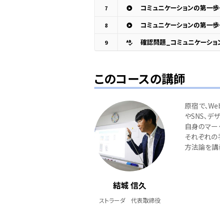
コミュニケーションの第一
7
コミュニケーションの第一
8
確認問題_コミュニケーショ
9
このコースの講師
原宿で、W
やSNS、デ
自身のマー
それぞれの
方法論を講
結城 信久
ストラーダ 代表取締役