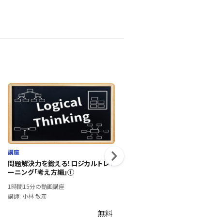
講座
講座
問題解決力を鍛える！ロジカルトレ
働くチームの心を支援②
ーニング「考え方編」①
53分の動画講座
1時間15分の動画講座
講師: 土屋 衛治郎
講師: 小林 敏彦
無料