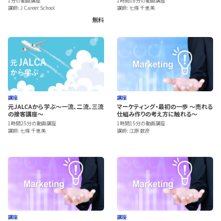
1分の動画講座
1時間18分の動画講座
講師: J Career School
講師: 七條 千恵美
無料
講座
講座
元JALCAから学ぶ～一流、二流、三流
マーケティング・最初の一歩 ～売れる
の接客講座～
仕組み作りの考え方に触れる～
1時間25分の動画講座
1時間15分の動画講座
講師: 七條 千恵美
講師: 江原 数彦
講座
講座