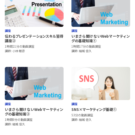
講座
講座
伝わるプレゼンテーションスキル習得
いまさら聞けないWebマーケティン
講座②
グの基礎知識①
1時間21分の動画講座
1時間17分の動画講座
講師: 小林 敏彦
講師: 結城 信久
講座
講座
いまさら聞けないWebマーケティン
SNS×マーケティング基礎①
グの基礎知識②
53分の動画講座
1時間8分の動画講座
講師: 結城 信久
講師: 結城 信久