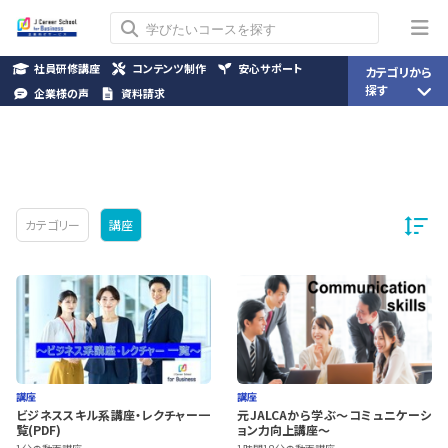
社員研修講座
コンテンツ制作
安心サポート
カテゴリから
探す
企業様の声
資料請求
カテゴリー
講座
講座
講座
ビジネススキル系講座・レクチャー一
元JALCAから学ぶ～コミュニケーシ
覧(PDF)
ョン力向上講座～