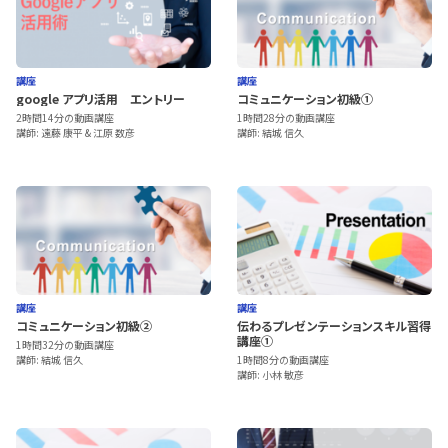
講座
講座
google アプリ活用 エントリー
コミュニケーション初級①
2時間14分の動画講座
1時間28分の動画講座
講師: 遠藤 康平 & 江原 数彦
講師: 結城 信久
講座
講座
コミュニケーション初級②
伝わるプレゼンテーションスキル習得
講座①
1時間32分の動画講座
講師: 結城 信久
1時間8分の動画講座
講師: 小林 敏彦