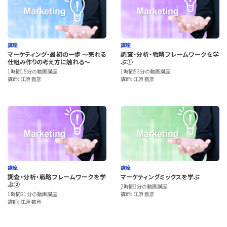
講座
講座
マーケティング・最初の一歩 ～売れる
調査・分析・戦略フレームワークを学
仕組み作りの考え方に触れる～
ぶ①
1時間15分の動画講座
1時間53分の動画講座
講師: 江原 数彦
講師: 江原 数彦
講座
講座
調査・分析・戦略フレームワークを学
マーケティングミックスを学ぶ
ぶ②
2時間3分の動画講座
1時間21分の動画講座
講師: 江原 数彦
講師: 江原 数彦