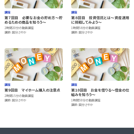
講座
講座
第７回目 必要なお金の貯め方～貯
第８回目 投資信託とは～資産運用
めるための商品を知ろう～
に挑戦してみよう～
2時間20分の動画講座
1時間56分の動画講座
講師: 国分さやか
講師: 国分さやか
講座
講座
第９回目 マイホーム購入の注意点
第１0回目 お金を借りる～借金の仕
組みを知ろう～
2時間15分の動画講座
講師: 国分さやか
1時間59分の動画講座
講師: 国分さやか