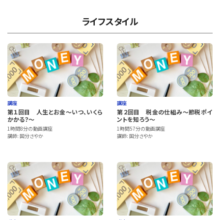
ライフスタイル
講座
講座
第１回目 人生とお金～いつ、いくら
第２回目 税金の仕組み～節税ポイ
かかる？～
ントを知ろう～
1時間8分の動画講座
1時間57分の動画講座
講師: 国分さやか
講師: 国分さやか