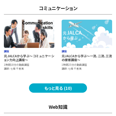
コミュニケーション
講座
講座
元JALCAから学ぶ～コミュニケーシ
元JALCAから学ぶ～一流、二流、三流
ョン力向上講座～
の接客講座～
1時間18分の動画講座
1時間25分の動画講座
講師: 七條 千恵美
講師: 七條 千恵美
もっと見る (10)
Web知識