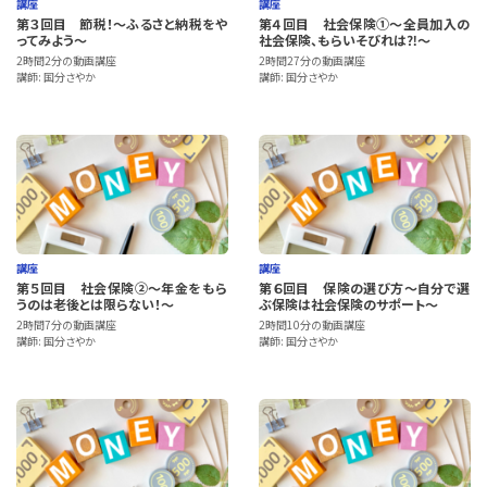
講座
講座
第３回目 節税！～ふるさと納税をや
第４回目 社会保険①～全員加入の
ってみよう～
社会保険、もらいそびれは⁈～
2時間2分の動画講座
2時間27分の動画講座
講師: 国分さやか
講師: 国分さやか
講座
講座
第５回目 社会保険②～年金をもら
第６回目 保険の選び方～自分で選
うのは老後とは限らない！～
ぶ保険は社会保険のサポート～
2時間7分の動画講座
2時間10分の動画講座
講師: 国分さやか
講師: 国分さやか