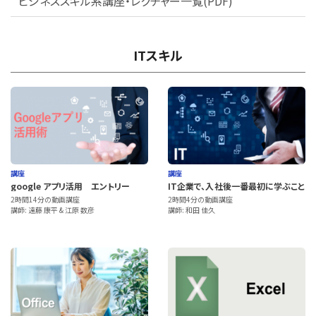
ビジネススキル系講座・レクチャー一覧(PDF)
ITスキル
講座
講座
google アプリ活用 エントリー
IT企業で、入社後一番最初に学ぶこと
2時間14分の動画講座
2時間4分の動画講座
講師: 遠藤 康平 & 江原 数彦
講師: 和田 佳久