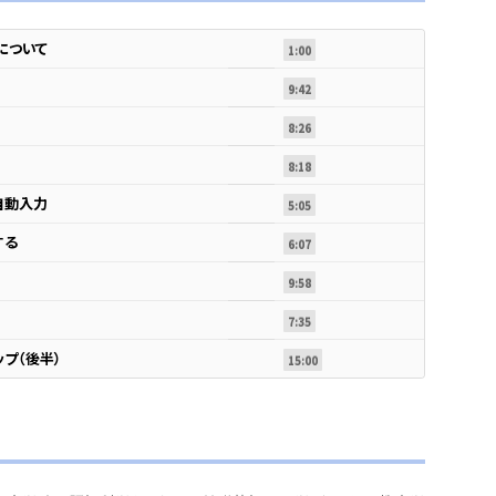
）について
1:00
9:42
8:26
8:18
自動入力
5:05
する
6:07
9:58
7:35
ップ（後半）
15:00