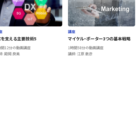
座
講座
Xを支える主要技術5
マイケル・ポーター3つの基本戦略
時間12分の動画講座
1時間58分の動画講座
師: 殿岡 良美
講師: 江原 数彦