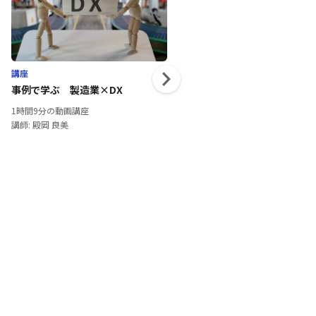
講座
講座
事例で学ぶ 製造業×DX
Webマーケティング×Youtub
1時間9分の動画講座
41分の動画講座
講師: 殿岡 良美
講師: 門傳 智彦