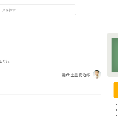
ログイン
座です。
講師: 土屋 衛治郎