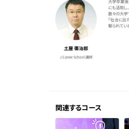
大学卒業後
にも活用し
数々の大学
「社会に出
駆られてい
土屋 衛治郎
J Career School 講師
関連するコース