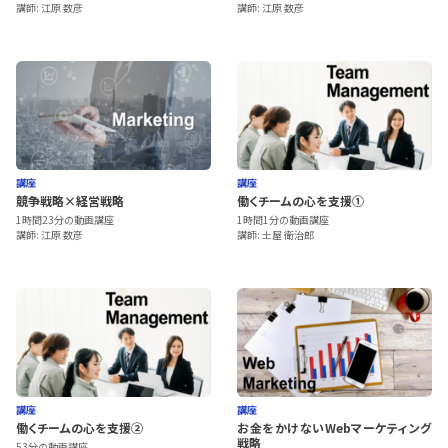
講師: 江原 数彦
講師: 江原 数彦
講座
講座
競争戦略×経営戦略
働くチームの心を支援①
1時間23分の動画講座
1時間1分の動画講座
講師: 江原 数彦
講師: 土屋 衛治郎
講座
講座
働くチームの心を支援②
お金をかけないWebマーケティング
戦略
53分の動画講座