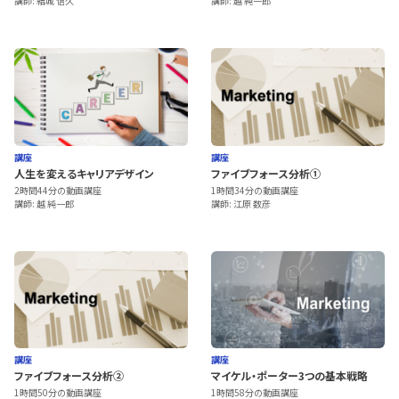
講師: 結城 信久
講師: 越 純一郎
講座
講座
人生を変えるキャリアデザイン
ファイブフォース分析①
2時間44分の動画講座
1時間34分の動画講座
講師: 越 純一郎
講師: 江原 数彦
講座
講座
ファイブフォース分析②
マイケル・ポーター3つの基本戦略
1時間50分の動画講座
1時間58分の動画講座