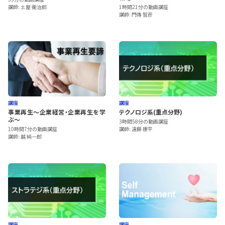
講師: 土屋 衛治郎
1時間21分の動画講座
講師: 門傳 智彦
講座
講座
事業再生～企業経営・企業再生を学
テクノロジ系(重点分野)
ぶ～
3時間58分の動画講座
10時間7分の動画講座
講師: 遠藤 康平
講師: 越 純一郎
講座
講座