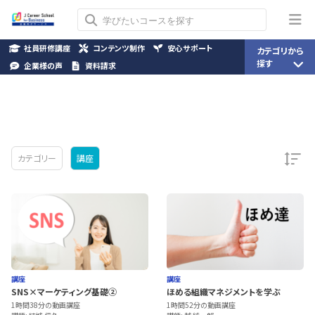
社員研修講座
コンテンツ制作
安心サポート
カテゴリから
探す
企業様の声
資料請求
カテゴリー
講座
講座
講座
SNS×マーケティング基礎②
ほめる組織マネジメントを学ぶ
1時間38分の動画講座
1時間52分の動画講座