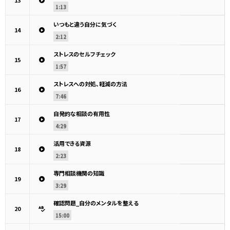
13
1:13
いつもと違う自分に気づく
14
2:12
ストレスのセルフチェック
15
1:57
ストレスへの対処、軽減の方法
16
7:46
自発的な相談の有用性
17
4:29
活用できる資源
18
2:23
専門相談機関の知識
19
3:29
確認問題_自分のメンタルを整える
20
15:00