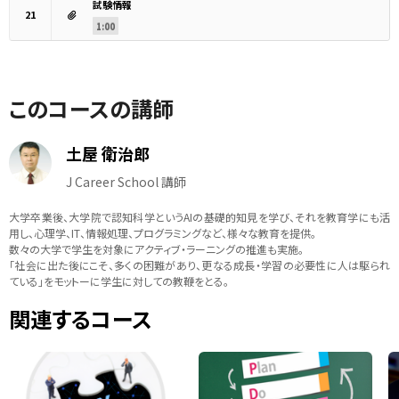
試験情報
21
1:00
このコースの講師
土屋 衛治郎
J Career School 講師
大学卒業後、大学院で認知科学というAIの基礎的知見を学び、それを教育学にも活
用し、心理学、IT、情報処理、プログラミングなど、様々な教育を提供。
数々の大学で学生を対象にアクティブ・ラーニングの推進も実施。
「社会に出た後にこそ、多くの困難があり、更なる成長・学習の必要性に人は駆られ
ている」をモットーに学生に対しての教鞭をとる。
関連するコース