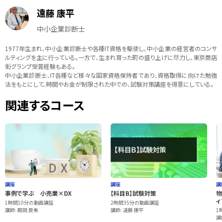
遠藤 康平
中小企業診断士
1977年生まれ、中小企業診断士や各種IT資格を駆使し、中小企業の経営者のコンサ
ルティングを主に行っている。一方で、生まれ育った町の盛り上げに尽力し、東京商店
街グランプ受賞経験もある。
中小企業診断士、IT各種など様々な国家資格保持者であり、資格取得に向けた勉強
法をもとにして、時間やお金が制限された中での、試験対策講座を得意にしている。
関連するコース
講座
講座
講
事例で学ぶ 小売業×DX
【科目B】試験対策
物
ィ
1時間10分の動画講座
2時間35分の動画講座
講師: 殿岡 良美
講師: 遠藤 康平
1
講