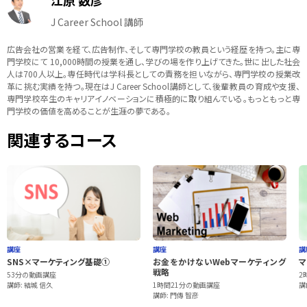
江原 数彦
J Career School 講師
広告会社の営業を経て、広告制作、そして専門学校の教員という経歴を持つ。主に専
門学校にて 10,000時間の授業を通し、学びの場を作り上げてきた。世に出した社会
人は700人以上。専任時代は学科長としての責務を担いながら、専門学校の授業改
革に挑む実績を持つ。現在はJ Career School講師として、後輩教員の育成や支援、
専門学校卒生のキャリアイノベーションに積極的に取り組んでいる。もっともっと専
門学校の価値を高めることが生涯の夢である。
関連するコース
講座
講座
講
SNS×マーケティング基礎①
お金をかけないWebマーケティング
マ
戦略
53分の動画講座
2
講師: 結城 信久
1時間21分の動画講座
講
講師: 門傳 智彦