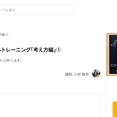
ログイン
方編」①
トレーニング「考え方編」①
から学べます。
講師: 小林 敏彦