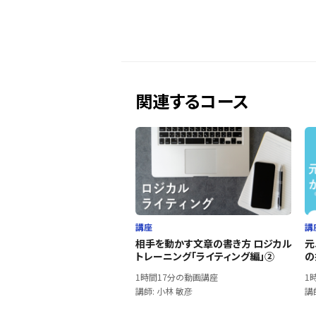
関連するコース
講座
講
相手を動かす文章の書き方 ロジカル
元
トレーニング「ライティング編」②
の
1時間17分の動画講座
1
講師: 小林 敏彦
講