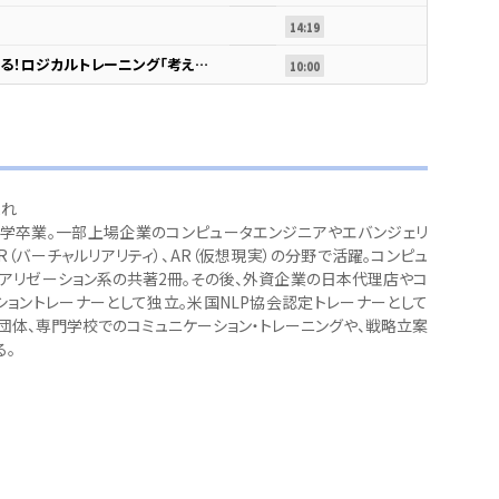
14:19
確認問題_問題解決力を鍛える！ロジカルトレーニング「考え方編」①
10:00
まれ
学卒業。一部上場企業のコンピュータエンジニアやエバンジェリ
R（バーチャルリアリティ）、AR（仮想現実）の分野で活躍。コンピュ
ュアリゼーション系の共著2冊。その後、外資企業の日本代理店やコ
ショントレーナーとして独立。米国NLP協会認定トレーナーとして
団体、専門学校でのコミュニケーション・トレーニングや、戦略立案
る。