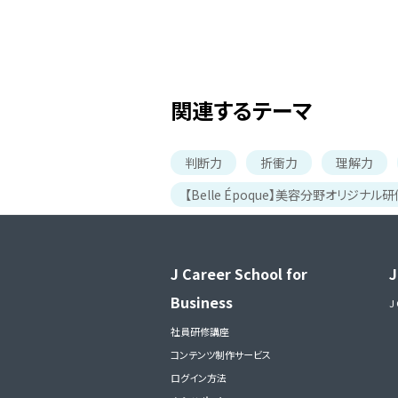
関連するテーマ
判断力
折衝力
理解力
【Belle Époque】美容分野オリジナル研
J Career School for
J
Business
J
社員研修講座
コンテンツ制作サービス
ログイン方法