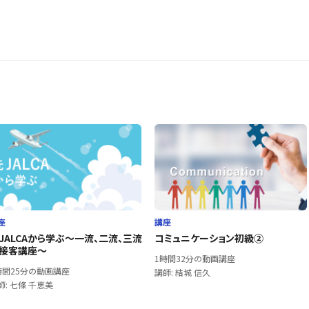
座
講座
JALCAから学ぶ～一流、二流、三流
コミュニケーション初級②
接客講座～
1時間32分の動画講座
時間25分の動画講座
講師: 結城 信久
師: 七條 千恵美