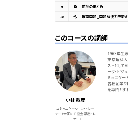
前半のまとめ
9
10
このコースの講師
1963年生
東京理科大
ストとしてV
ータ・ビジ
ミュニケー
各種企業や
を専門とす
小林 敏彦
コミュニケーション・トレー
ナー（米国NLP協会認定トレ
ーナー）