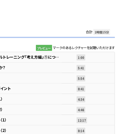
合計
1時間15分
マークのあるレクチャーを試聴いただけます
プレビュー
問題解決力を鍛える！ロジカルトレーニング「考え方編」①について
1:00
か？
5:41
5:54
イント
8:41
）
4:34
）
4:46
1）
12:17
2）
8:14