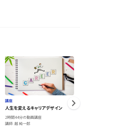
講座
講座
人生を変えるキャリアデザイン
元韓国トヨタ社長から学ぶ～プ
ーケティング講座～
2時間44分の動画講座
2時間1分の動画講座
講師: 越 純一郎
講師: 中林 尚夫