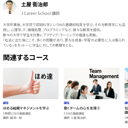
土屋 衛治郎
J Career School 講師
大学卒業後、大学院で認知科学というAIの基礎的知見を学び、それを教育学にも活
用し、心理学、IT、情報処理、プログラミングなど、様々な教育を提供。
数々の大学で学生を対象にアクティブ・ラーニングの推進も実施。
「社会に出た後にこそ、多くの困難があり、更なる成長・学習の必要性に人は駆られ
ている」をモットーに学生に対しての教鞭をとる。
関連するコース
講座
講座
講
ほめる組織マネジメントを学ぶ
働くチームの心を支援②
伝
講
1時間52分の動画講座
53分の動画講座
講師: 越 純一郎
講師: 土屋 衛治郎
1
講