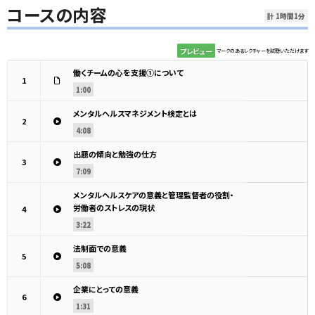
コースの内容
計 1時間1分
プレビュー
マークのあるレクチャーを試聴いただけます
働くチームの心を支援①について
1
1:00
メンタルヘルスマネジメント検定とは
2
4:08
出題の傾向と勉強の仕方
3
7:09
メンタルヘルスケアの意義と管理監督者の役割・
労働者のストレスの現状
4
3:22
法制面での意義
5
5:08
企業にとっての意義
6
1:31