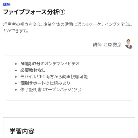
講座
ファイブフォース分析①
経営者の視点を交え、企業全体の活動に通じるマーケテイングを学ぶこ
とができます。
講師: 江原 数彦
9時間47分
のオンデマンドビデオ
必要教材なし
モバイルとPC両方から動画視聴可能
個別サポート
の仕組みあり
修了証明書（オープンバッジ発行）
学習内容