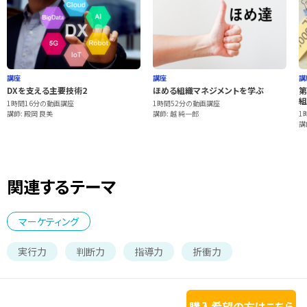
講座
講座
講
DXを支える主要技術2
ほめる組織マネジメントを学ぶ
第
組
1時間16分の動画講座
1時間52分の動画講座
講師: 殿岡 良美
講師: 越 純一郎
1
講
関連するテーマ
マーケティング
実行力
判断力
指導力
折衝力
購入希望の方はこちら