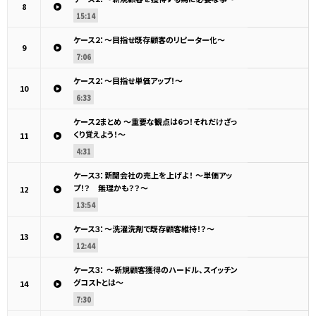
8
15:14
ケース２：～目指せ既存顧客のリピーター化～
9
7:06
ケース２：～目指せ単価アップ！～
10
6:33
ケース２まとめ ～重要な観点は6つ！それだけざっ
くり覚えよう！～
11
4:31
ケース３：新聞会社の売上を上げよ！ ～単価アッ
プ！？ 無理かも？？～
12
13:54
ケース３：～洗濯洗剤で既存顧客維持！？～
13
12:44
ケース３： ～新規顧客獲得のハードル、スイッチン
グコストとは～
14
7:30