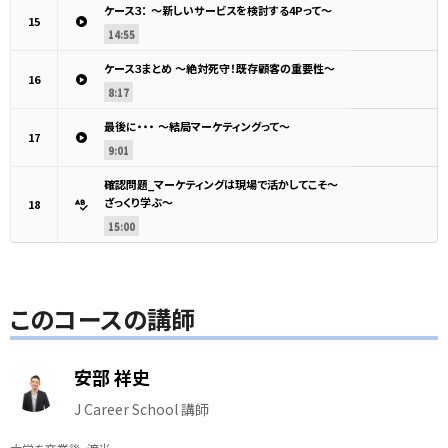
ケース３： ～新しいサービスを検討する4Pって～
15
14:55
ケース３まとめ ～絶対死守！既存顧客の重要性～
16
8:17
最後に・・・ ～結局マーケティングって～
17
9:01
確認問題_マーケティングは現場で活かしてこそ～
ざっくり学ぶ～
18
15:00
このコースの講師
安部 祥史
J Career School 講師