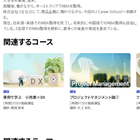
大学を卒業後、渡米。
就職後、働きながら、オーストラリアでMBAを取得。
株式会社ぐるなびにて、商品企画に携わりながら、今回のJ Career Schoolへ参画す
る。
現在、日本語・英語でのMBA取得を完了し、将来的に中国語でのMBA取得も目指し
ている。3言語でのMBA取得を根幹に、数多くの後進の育成を進めている。
関連するコース
講座
講座
講
事例で学ぶ 小売業×DX
プロジェクトマネジメント論①
フ
1時間10分の動画講座
1時間47分の動画講座
1
講師: 殿岡 良美
講師: 片江 有利
講