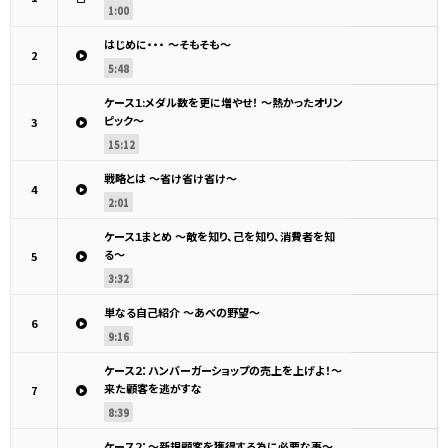
1:00
はじめに・・・ ～そもそも～
2
5:48
ケース１:メダル数を更に増やせ！ ～熱かったオリン
ピック～
3
15:12
戦略とは ～省け省け省け～
4
2:01
ケース１まとめ ～敵を知り、己を知り、消費者を知
る～
5
3:32
単なる自己紹介 ～あべの野望～
6
9:16
ケース２：ハンバーガーショップの売上を上げよ！～
来た顧客を逃がすな
7
8:39
ケース２：～新規顧客を獲得する為に必要な事～