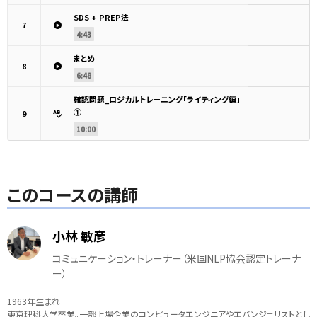
SDS + PREP法
7
4:43
まとめ
8
6:48
確認問題_ロジカルトレーニング「ライティング編」
①
9
10:00
このコースの講師
小林 敏彦
コミュニケーション・トレーナー（米国NLP協会認定トレーナ
ー）
1963年生まれ
東京理科大学卒業。一部上場企業のコンピュータエンジニアやエバンジェリストとし