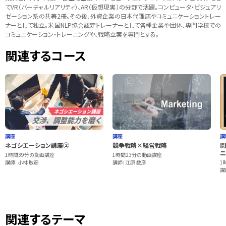
てVR（バーチャルリアリティ）、AR（仮想現実）の分野で活躍。コンピュータ・ビジュアリ
ゼーション系の共著2冊。その後、外資企業の日本代理店やコミュニケーショントレー
ナーとして独立。米国NLP協会認定トレーナーとして各種企業や団体、専門学校での
コミュニケーション・トレーニングや、戦略立案を専門とする。
関連するコース
講座
講座
講
ネゴシエーション講座②
競争戦略×経営戦略
問
ニ
1時間39分の動画講座
1時間23分の動画講座
講師: 小林 敏彦
講師: 江原 数彦
1
講
関連するテーマ