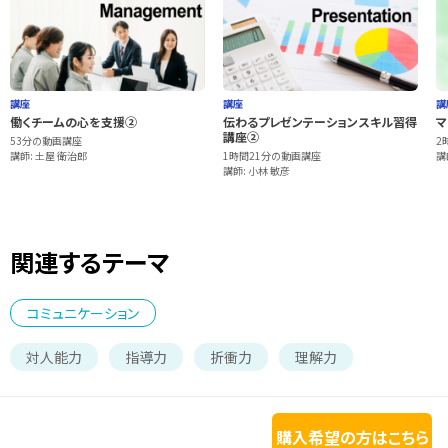
講座
講座
講
働くチームの心を支援②
伝わるプレゼンテーションスキル習得
マ
講座②
53分の動画講座
2
講師: 土屋 衛治郎
1時間21分の動画講座
講
講師: 小林 敏彦
関連するテーマ
コミュニケーション
対人能力
指導力
折衝力
理解力
購入希望の方はこちら