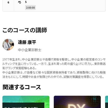
5
6
2:00:00
このコースの講師
遠藤 康平
中小企業診断士
1977年生まれ、中小企業診断士や各種IT資格を駆使し、中小企業の経営者のコンサ
ルティングを主に行っている。一方で、生まれ育った町の盛り上げに尽力し、東京商店
街グランプ受賞経験もある。
中小企業診断士、IT各種など様々な国家資格保持者であり、資格取得に向けた勉強
法をもとにして、時間やお金が制限された中での、試験対策講座を得意にしている。
関連するコース