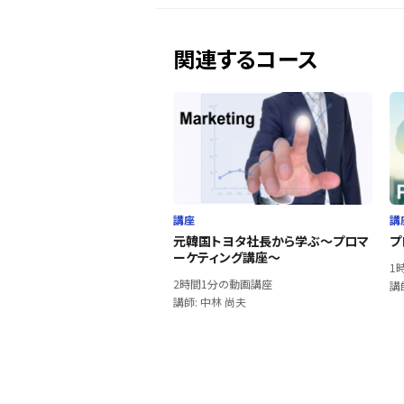
関連するコース
講座
講
元韓国トヨタ社長から学ぶ～プロマ
プ
ーケティング講座～
1
2時間1分の動画講座
講
講師: 中林 尚夫