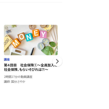
講座
講座
第４回目 社会保険①～全員加入の
PDCA入門
社会保険、もらいそびれは⁈～
2時間10分の動画講座
2時間27分の動画講座
講師: 土屋 衛治郎
講師: 国分さやか