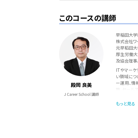
このコースの講師
早稲田大学
株式会社ワ
元早稻田大
厚生労働大
及協会理事
ITやマー
い領域につ
ー運用、情報
殿岡 良美
施、セール
J Career School 講師
の運用など
BlogやW
もっと見る