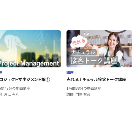
座
講座
ロジェクトマネジメント論①
売れるナチュラル接客トーク講座
時間47分の動画講座
1時間38分の動画講座
師: 片江 有利
講師: 門傳 智彦