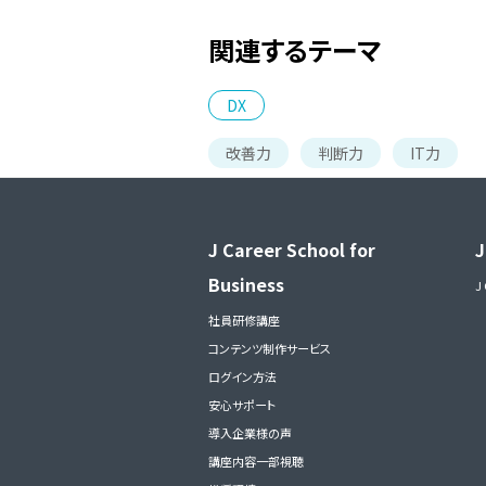
関連するテーマ
DX
改善力
判断力
IT力
J Career School for
J
Business
J
社員研修講座
コンテンツ制作サービス
ログイン方法
安心サポート
導入企業様の声
講座内容一部視聴