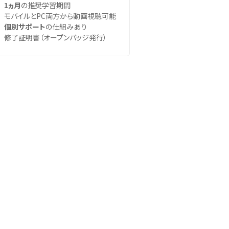
1ヵ月
の推奨学習期間
モバイルとPC両方から動画視聴可能
個別サポート
の仕組みあり
修了証明書（オープンバッジ発行）