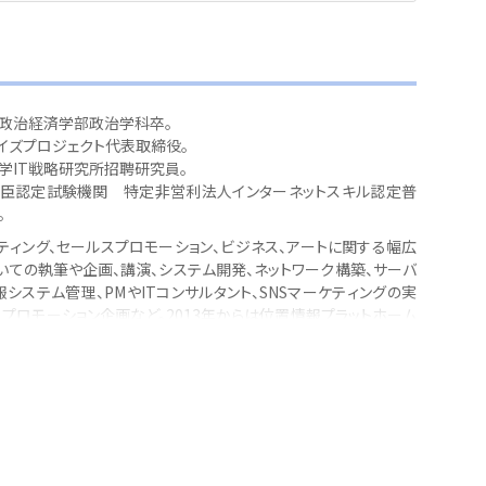
政治経済学部政治学科卒。
イズプロジェクト代表取締役。
学IT戦略研究所招聘研究員。
臣認定試験機関 特定非営利法人インターネットスキル認定普
。
ケティング、セールスプロモーション、ビジネス、アートに関する幅広
いての執筆や企画、講演、システム開発、ネットワーク構築、サーバ
システム管理、PMやITコンサルタント、SNSマーケティングの実
スプロモーション企画など。2013年からは位置情報プラットホーム
を中心に行なっている。
ebメディアでのIT関連の著述や撮影も多く担当している。