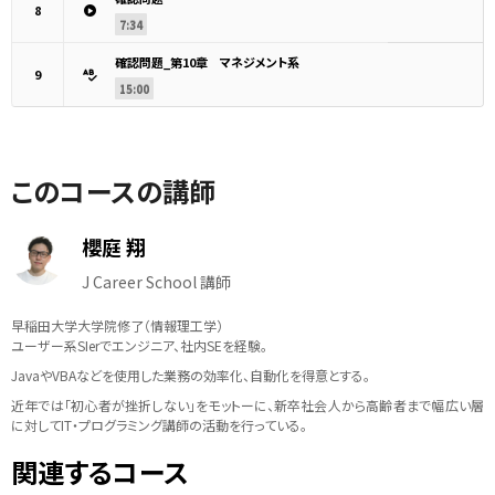
8
7:34
確認問題_第10章 マネジメント系
9
15:00
このコースの講師
櫻庭 翔
J Career School 講師
早稲田大学大学院修了（情報理工学）
ユーザー系SIerでエンジニア、社内SEを経験。
JavaやVBAなどを使用した業務の効率化、自動化を得意とする。
近年では「初心者が挫折しない」をモットーに、新卒社会人から高齢者まで幅広い層
に対してIT・プログラミング講師の活動を行っている。
関連するコース