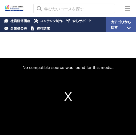
社員研修講座
コンテンツ制作
安心サポート
カテゴリから
探す
企業様の声
資料請求
This
is
a
No compatible source was found for this media.
modal
window.