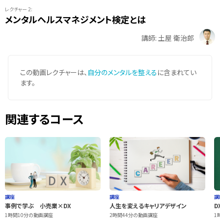
レクチャー 2:
メンタルヘルスマネジメント検定とは
講師: 土屋 衛治郎
この動画レクチャーは、
自分のメンタルを整える
に含まれてい
ます。
関連するコース
講座
講座
講
事例で学ぶ 小売業×DX
人生を変えるキャリアデザイン
D
1時間10分の動画講座
2時間44分の動画講座
1