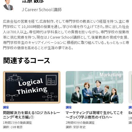
江原 数彦
J Career School 講師
広告会社の営業を経て、広告制作、そして専門学校の教員という経歴を持つ。主に専
門学校にて 10,000時間の授業を通し、学びの場を作り上げてきた。世に出した社会
人は700人以上。専任時代は学科長としての責務を担いながら、専門学校の授業改
革に挑む実績を持つ。現在はJ Career School講師として、後輩教員の育成や支援、
専門学校卒生のキャリアイノベーションに積極的に取り組んでいる。もっともっと専
門学校の価値を高めることが生涯の夢である。
関連するコース
講座
講座
講
問題解決力を鍛える！ロジカルトレー
マーケティングは現場で生かしてこそ
E
ニング「考え方編」①
～ざっくり学ぶ商売のイロハ～
1
1時間15分の動画講座
2時間40分の動画講座
講
講師: 小林 敏彦
講師: 安部 祥史