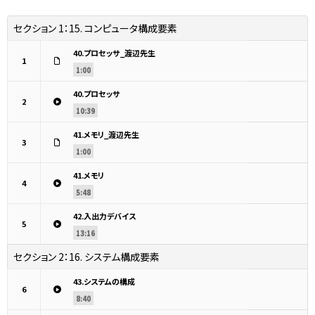
セクション 1：
15. コンピュータ構成要素
40.プロセッサ_渡辺先生
1
1:00
40.プロセッサ
2
10:39
41.メモリ_渡辺先生
3
1:00
41.メモリ
4
5:48
42.入出力デバイス
5
13:16
セクション 2：
16. システム構成要素
43.システムの構成
6
8:40