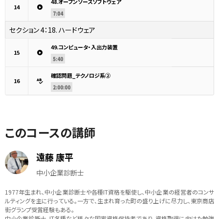
48.オープンソースソフトウェア
14
7:04
セクション 4：
18. ハードウェア
49.コンピュータ・入出力装置
15
5:40
確認問題_テクノロジ系②
16
2:00:00
このコースの講師
遠藤 康平
中小企業診断士
1977年生まれ、中小企業診断士や各種IT資格を駆使し、中小企業の経営者のコンサ
ルティングを主に行っている。一方で、生まれ育った町の盛り上げに尽力し、東京商店
街グランプ受賞経験もある。
中小企業診断士、IT各種など様々な国家資格保持者であり、資格取得に向けた勉強