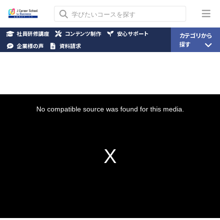
社員研修講座
コンテンツ制作
安心サポート
カテゴリから
探す
企業様の声
資料請求
This
is
a
No compatible source was found for this media.
modal
window.