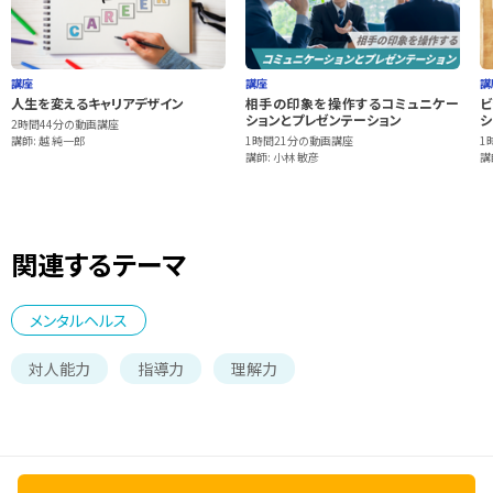
講座
講座
講
人生を変えるキャリアデザイン
相手の印象を操作するコミュニケー
ビ
ションとプレゼンテーション
シ
2時間44分の動画講座
講師: 越 純一郎
1時間21分の動画講座
1
講師: 小林 敏彦
講
関連するテーマ
メンタルヘルス
対人能力
指導力
理解力