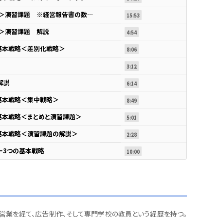
＜コストリーダーシップ戦略＞演習課題 ※経営報告書の数字の読み方
15:53
略＞演習課題 解説
4:54
基本戦略＜差別化戦略＞
8:06
3:12
解説
6:14
基本戦略＜集中戦略＞
8:49
基本戦略＜まとめと演習課題＞
5:01
基本戦略＜演習課題の解説＞
2:28
ー3つの基本戦略
10:00
営業を経て、広告制作、そして専門学校の教員という経歴を持つ。