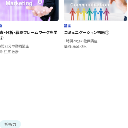
座
講座
査・分析・戦略フレームワークを学
コミュニケーション初級①
②
1時間28分の動画講座
時間21分の動画講座
講師: 結城 信久
師: 江原 数彦
折衝力