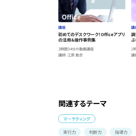
講座
講
初めてのデスクワーク！Officeアプリ
調
の活用＆操作事例集
ぶ
2時間34分の動画講座
1
講師: 江原 数彦
講
関連するテーマ
マーケティング
実行力
判断力
指導力