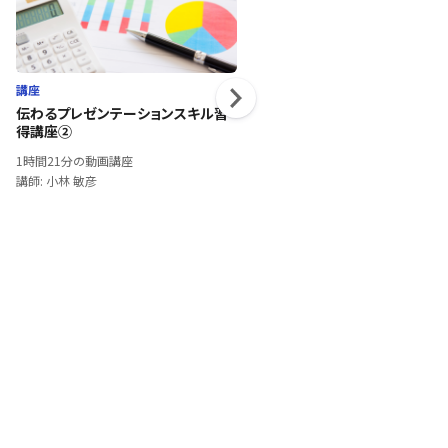
講座
講座
伝わるプレゼンテーションスキル習
いまさら聞けないWebマーケテ
得講座②
グの基礎知識②
1時間21分の動画講座
1時間8分の動画講座
講師: 小林 敏彦
講師: 結城 信久