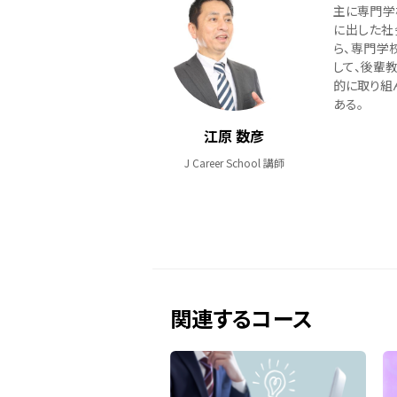
主に専門学校
に出した社
ら、専門学校
して、後輩
的に取り組
ある。
江原 数彦
J Career School 講師
関連するコース