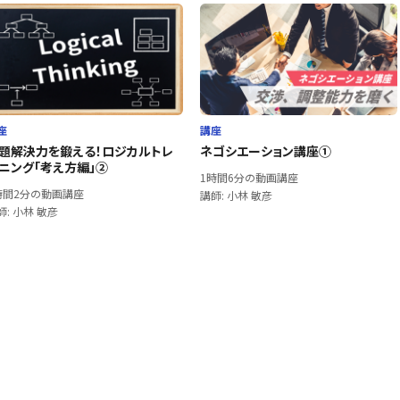
座
講座
題解決力を鍛える！ロジカルトレ
ネゴシエーション講座①
ニング「考え方編」②
1時間6分の動画講座
時間2分の動画講座
講師: 小林 敏彦
師: 小林 敏彦