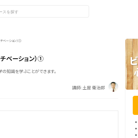
ログイン
チベーション）①
チベーション）①
学の知識を学ぶことができます。
講師: 土屋 衛治郎