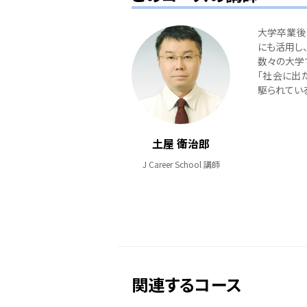
大学卒業後
にも活用し
数々の大学
「社会に出
駆られてい
土屋 衛治郎
J Career School 講師
関連するコース