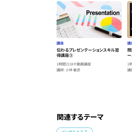
講座
講
伝わるプレゼンテーションスキル習
問
得講座②
ー
1時間21分の動画講座
1
講師: 小林 敏彦
講
関連するテーマ
メンタルヘルス