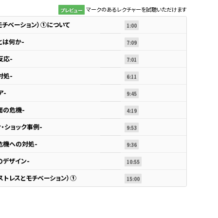
マークのあるレクチャーを試聴いただけます
プレビュー
モチベーション）①について
1:00
とは何か-
7:09
反応-
7:01
対処-
6:11
ア-
9:45
面の危機-
4:19
ィ・ショック事例-
9:53
危機への対処-
9:36
のデザイン-
10:55
ストレスとモチベーション）①
15:00