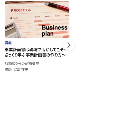
講座
講座
事業計画書は現場で活かしてこそ〜
問題解決力を鍛える！ロジカル
ざっくり学ぶ事業計画書の作り方〜
ーニング「考え方編」①
8時間20分の動画講座
1時間15分の動画講座
講師: 安部 祥史
講師: 小林 敏彦