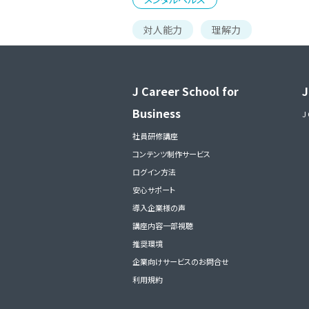
対人能力
理解力
J Career School for
J
Business
J
社員研修講座
コンテンツ制作サービス
ログイン方法
安心サポート
導入企業様の声
講座内容一部視聴
推奨環境
企業向けサービスのお問合せ
利用規約