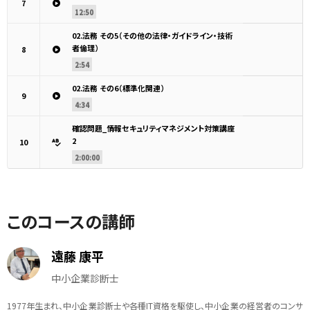
7
12:50
02.法務 その5（その他の法律・ガイドライン・技術
者倫理）
8
2:54
02.法務 その6（標準化関連）
9
4:34
確認問題_情報セキュリティマネジメント対策講座
2
10
2:00:00
このコースの講師
遠藤 康平
中小企業診断士
1977年生まれ、中小企業診断士や各種IT資格を駆使し、中小企業の経営者のコンサ