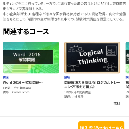
ルティングを主に行っている。一方で、生まれ育った町の盛り上げに尽力し、東京商店
街グランプ受賞経験もある。
中小企業診断士、IT各種など様々な国家資格保持者であり、資格取得に向けた勉強
法をもとにして、時間やお金が制限された中での、試験対策講座を得意にしている。
関連するコース
講座
講座
講
Word 2016 ～確認問題～
問題解決力を鍛える！ロジカルトレー
第
ニング「考え方編」②
B
1時間11分の動画講座
講師: J Career School
1時間2分の動画講座
5
講師: 小林 敏彦
講
無料
購入希望の方はこちら