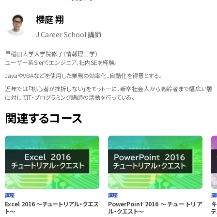
櫻庭 翔
J Career School 講師
早稲田大学大学院修了（情報理工学）
ユーザー系SIerでエンジニア、社内SEを経験。
JavaやVBAなどを使用した業務の効率化、自動化を得意とする。
近年では「初心者が挫折しない」をモットーに、新卒社会人から高齢者まで幅広い層
に対してIT・プログラミング講師の活動を行っている。
関連するコース
講座
講座
講
Excel 2016 ～チュートリアル・クエス
PowerPoint 2016 ～チュートリア
キ
ト～
ル・クエスト～
テ