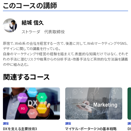
このコースの講師
結城 信久
ストラーダ 代表取締役
原宿で、Web系の会社を経営する一方で、後進に対して、WebマーケティングやSNS、
デザインに関しての講義を行っている。
自身のマーケティングや経営の経験を踏まえて、表面的な知識だけではなく、それぞ
れの手法に潜むリスクや結果からの分析手法・改善手法など具体的な方法論を講義
の中に組み込む。
関連するコース
講座
講座
講
DXを支える主要技術3
マイケル・ポーター3つの基本戦略
D