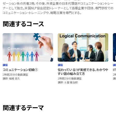
ゼーション系の共著2冊。その後、外資企業の日本代理店やコミュニケーショントレー
ナーとして独立。米国NLP協会認定トレーナーとして各種企業や団体、専門学校での
コミュニケーション・トレーニングや、戦略立案を専門とする。
関連するコース
講座
講座
講
コミュニケーション初級①
伝わっている！が実感できる、わかりや
I
すい話の組み立て方
1時間28分の動画講座
2
講師: 結城 信久
1時間2分の動画講座
講
講師: 土屋 衛治郎
関連するテーマ