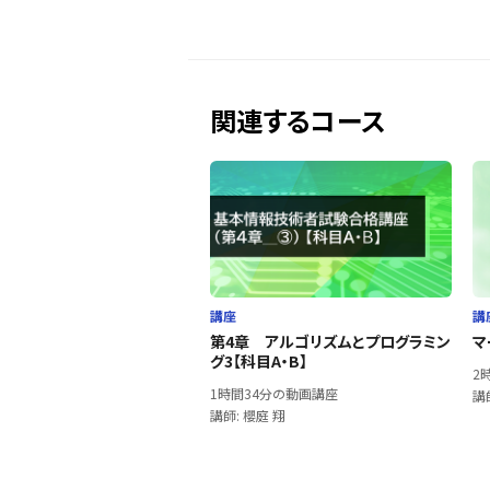
関連するコース
講座
講
第4章 アルゴリズムとプログラミン
マ
グ3【科目A・B】
2
1時間34分の動画講座
講
講師: 櫻庭 翔