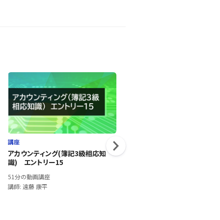
講座
講座
アカウンティング(簿記3級相応知
ほめる組織マネジメントを学ぶ
識) エントリー15
1時間52分の動画講座
51分の動画講座
講師: 越 純一郎
講師: 遠藤 康平