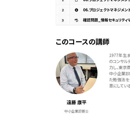
2
確認問題_情報セキュリティ
3
このコースの講師
1977年
のコンサル
力し、東京
中小企業診
た勉強法を
意にしている
遠藤 康平
中小企業診断士