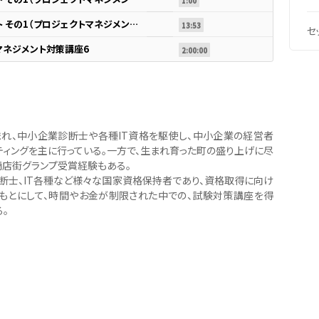
1:00
06.プロジェクトマネジメント その1（プロジェクトマネジメント）
13:53
セ
マネジメント対策講座6
2:00:00
生まれ、中小企業診断士や各種IT資格を駆使し、中小企業の経営者
ティングを主に行っている。一方で、生まれ育った町の盛り上げに尽
商店街グランプ受賞経験もある。
断士、IT各種など様々な国家資格保持者であり、資格取得に向け
もとにして、時間やお金が制限された中での、試験対策講座を得
。