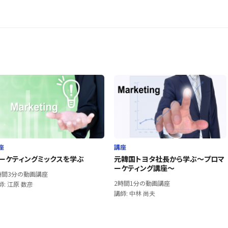
座
講座
ーケティングミックスを学ぶ
元韓国トヨタ社長から学ぶ～プロマ
ーケティング講座～
時間3分の動画講座
2時間1分の動画講座
師: 江原 数彦
講師: 中林 尚夫