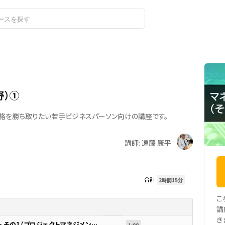
ログイン
野）①
合格を勝ち取りたい若手ビジネスパーソン向けの講座です。
講師: 遠藤 康平
合計
2時間15分
こ
講
き
06.プロジェクトマネジメント その1（プロジェクトマネジメント）_渡辺先生