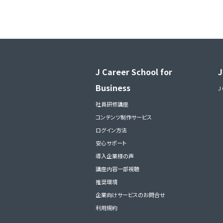
J Career School for
J
Business
J
社員研修講座
コンテンツ制作サービス
ログイン方法
安心サポート
導入企業様の声
講座内容一部視聴
推奨環境
企業向けサービスのお問合せ
利用規約