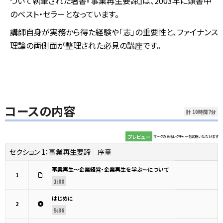
づいて執筆された著書『事業再生要諦』は、2003年に類書中
のベスト・セラーとなっています。
講師自身が実務から得た経験や「志」の重要性と、ファイナンス
理論の両側面が整理された必見の講座です。
コースの内容
計 10時間7分
プレビュー
マークのあるレクチャーを試聴いただけます
セクション 1：
事業再生要諦 序章
事業再生～企業経営・企業再生を学ぶ～について
1
1:00
はじめに
2
5:36