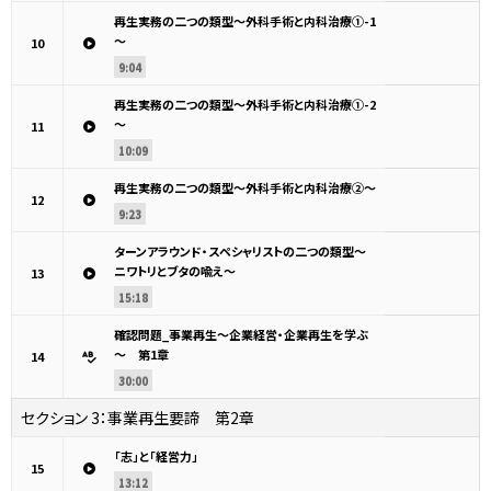
再生実務の二つの類型～外科手術と内科治療①-1
～
10
9:04
再生実務の二つの類型～外科手術と内科治療①-2
～
11
10:09
再生実務の二つの類型～外科手術と内科治療②～
12
9:23
ターンアラウンド・スペシャリストの二つの類型～
ニワトリとブタの喩え～
13
15:18
確認問題_事業再生～企業経営・企業再生を学ぶ
～ 第1章
14
30:00
セクション 3：
事業再生要諦 第2章
「志」と「経営力」
15
13:12