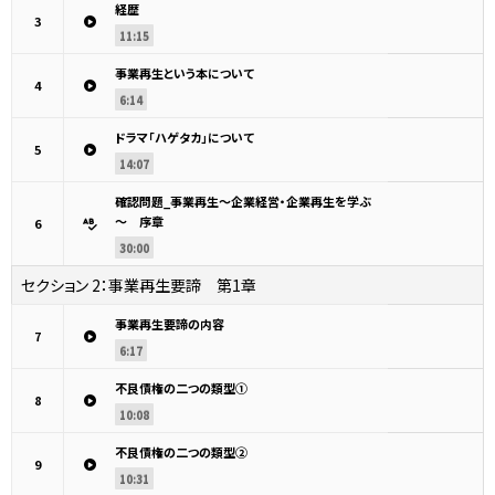
経歴
3
11:15
事業再生という本について
4
6:14
ドラマ「ハゲタカ」について
5
14:07
確認問題_事業再生～企業経営・企業再生を学ぶ
～ 序章
6
30:00
セクション 2：
事業再生要諦 第1章
事業再生要諦の内容
7
6:17
不良債権の二つの類型①
8
10:08
不良債権の二つの類型②
9
10:31