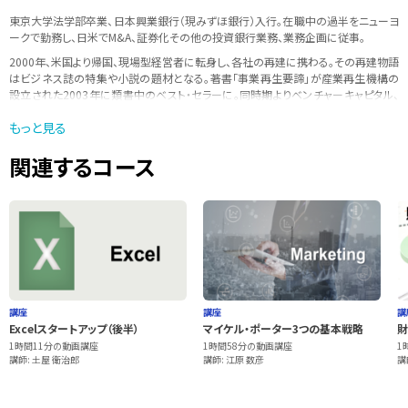
東京大学法学部卒業、日本興業銀行（現みずほ銀行）入行。在職中の過半をニューヨ
ークで勤務し、日米でM&A、証券化その他の投資銀行業務、業務企画に従事。
2000年、米国より帰国、現場型経営者に転身し、各社の再建に携わる｡その再建物語
はビジネス誌の特集や小説の題材となる。著書「事業再生要諦」が産業再生機構の
設立された2003年に類書中のベスト・セラーに。同時期よりベンチャーキャピタル、
本間ゴルフ（民事再生期間中）、バンクタイ（タイの政府系金融機関）など、多数の企
もっと見る
業の顧問・役員を歴任。
多数の学校・企業での講義を持ち、積極的に若手の指導・教育に力を入れている。
関連するコース
講座
講座
講
Excelスタートアップ（後半）
マイケル・ポーター3つの基本戦略
財
1時間11分の動画講座
1時間58分の動画講座
1
講師: 土屋 衛治郎
講師: 江原 数彦
講