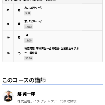
志、スピリット①
47
5:09
志、スピリット②
48
14:03
「運」
49
13:25
確認問題_事業再生～企業経営・企業再生を学ぶ
～ 最終章
50
30:00
このコースの講師
越 純一郎
株式会社テイク・グッド・ケア 代表取締役