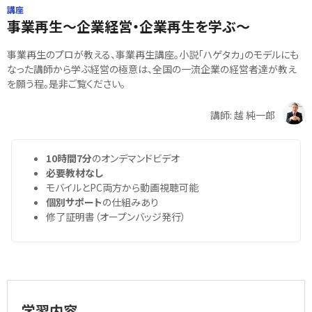
講座
事業再生～企業経営・企業再生を学ぶ～
事業再生のプロが教える、事業再生講座。小説「ハゲタカ」のモデルにも
なった講師から学ぶ経営の極意は、全国の一流企業の経営者達が教え
を願う程。是非ご覧ください。
講師: 越 純一郎
10時間7分
のオンデマンドビデオ
必要教材なし
モバイルとPC両方から動画視聴可能
個別サポート
の仕組みあり
修了証明書（オープンバッジ発行）
学習内容