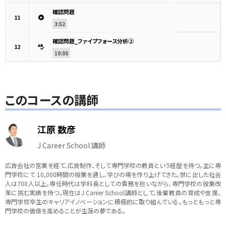
確認問題
11
3:52
確認問題_ファイブフォース分析②
12
10:00
このコースの講師
江原 数彦
J Career School 講師
広告会社の営業を経て、広告制作、そして専門学校の教員という経歴を持つ。主に専
門学校にて 10,000時間の授業を通し、学びの場を作り上げてきた。世に出した社会
人は700人以上。専任時代は学科長としての責務を担いながら、専門学校の授業改
革に挑む実績を持つ。現在はJ Career School講師として、後輩教員の育成や支援、
専門学校卒生のキャリアイノベーションに積極的に取り組んでいる。もっともっと専
門学校の価値を高めることが生涯の夢である。