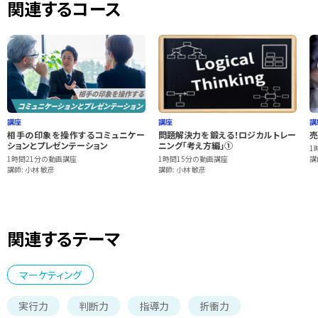
関連するコース
講座
講座
講
相手の印象を操作するコミュニケー
問題解決力を鍛える！ロジカルトレー
売
ションとプレゼンテーション
ニング「考え方編」①
1
1時間21分の動画講座
1時間15分の動画講座
講
講師: 小林 敏彦
講師: 小林 敏彦
関連するテーマ
マーケティング
実行力
判断力
指導力
折衝力