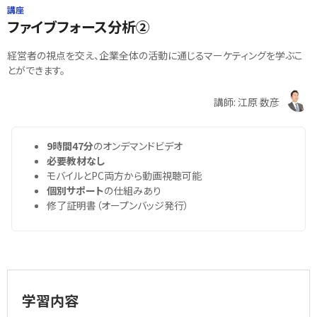
講座
ファイブフォース分析②
経営者の視点を交え、企業全体の活動に通じるマーケティングを学ぶこ
とができます。
講師: 江原 数彦
9時間47分
のオンデマンドビデオ
必要教材なし
モバイルとPC両方から動画視聴可能
個別サポート
の仕組みあり
修了証明書（オープンバッジ発行）
学習内容