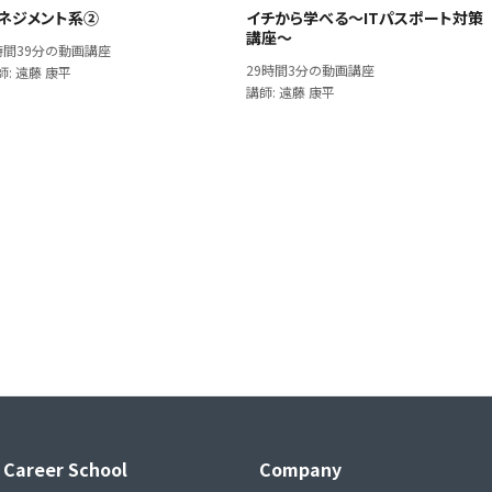
ネジメント系②
イチから学べる～ITパスポート対策
講座～
時間39分の動画講座
29時間3分の動画講座
師: 遠藤 康平
講師: 遠藤 康平
 Career School
Company