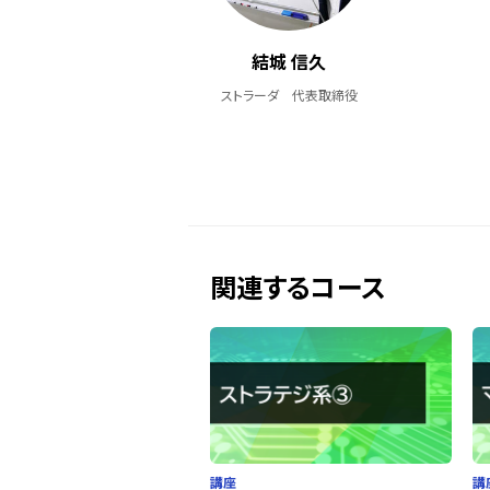
結城 信久
ストラーダ 代表取締役
関連するコース
講座
講