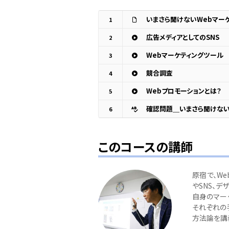
いまさら聞けないWebマー
1
広告メディアとしてのSNS
2
Webマーケティングツール
3
競合調査
4
Webプロモーションとは？
5
確認問題＿いまさら聞けない
6
このコースの講師
原宿で、W
やSNS、デ
自身のマー
それぞれの
方法論を講