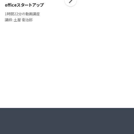
officeスタートアップ
DX人材育成概論
1時間22分の動画講座
1時間7分の動画講座
講師: 土屋 衛治郎
講師: 殿岡 良美