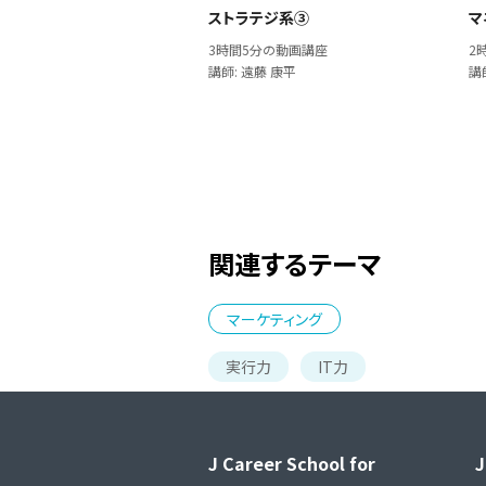
ストラテジ系③
マ
3時間5分の動画講座
2
講師: 遠藤 康平
講
関連するテーマ
マーケティング
実行力
IT力
J Career School for
J