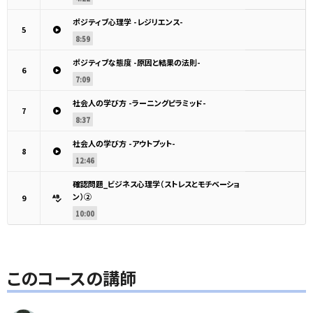
ポジティブ心理学 -レジリエンス-
5
8:59
ポジティブな態度 -原因と結果の法則-
6
7:09
社会人の学び方 -ラーニングピラミッド-
7
8:37
社会人の学び方 -アウトプット-
8
12:46
確認問題_ビジネス心理学（ストレスとモチベーショ
ン）②
9
10:00
このコースの講師