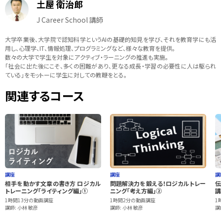
土屋 衛治郎
J Career School 講師
大学卒業後、大学院で認知科学というAIの基礎的知見を学び、それを教育学にも活
用し、心理学、IT、情報処理、プログラミングなど、様々な教育を提供。
数々の大学で学生を対象にアクティブ・ラーニングの推進も実施。
「社会に出た後にこそ、多くの困難があり、更なる成長・学習の必要性に人は駆られ
ている」をモットーに学生に対しての教鞭をとる。
関連するコース
講座
講座
講
相手を動かす文章の書き方 ロジカル
問題解決力を鍛える！ロジカルトレー
伝
トレーニング「ライティング編」①
ニング「考え方編」②
講
1時間13分の動画講座
1時間2分の動画講座
1
講師: 小林 敏彦
講師: 小林 敏彦
講