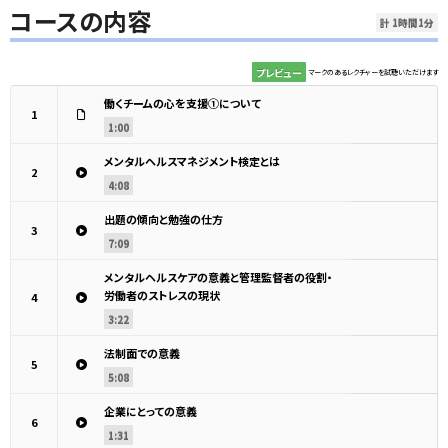
コースの内容
計 1時間1分
プレビュー
マークのあるレクチャーを試聴いただけます
働くチームの心を支援①について
1
1:00
メンタルヘルスマネジメント検定とは
2
4:08
出題の傾向と勉強の仕方
3
7:09
メンタルヘルスケアの意義と管理監督者の役割・
労働者のストレスの現状
4
3:22
法制面での意義
5
5:08
企業にとっての意義
6
1:31