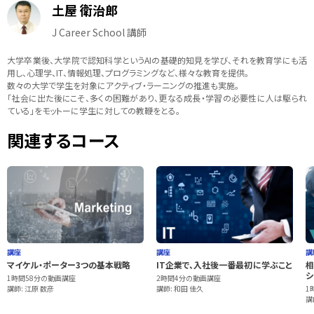
土屋 衛治郎
J Career School 講師
大学卒業後、大学院で認知科学というAIの基礎的知見を学び、それを教育学にも活
用し、心理学、IT、情報処理、プログラミングなど、様々な教育を提供。
数々の大学で学生を対象にアクティブ・ラーニングの推進も実施。
「社会に出た後にこそ、多くの困難があり、更なる成長・学習の必要性に人は駆られ
ている」をモットーに学生に対しての教鞭をとる。
関連するコース
講座
講座
講
マイケル・ポーター3つの基本戦略
IT企業で、入社後一番最初に学ぶこと
相
シ
1時間58分の動画講座
2時間4分の動画講座
講師: 江原 数彦
講師: 和田 佳久
1
講