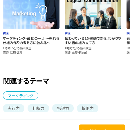
講座
講座
講
マーケティング・最初の一歩 ～売れる
伝わっている！が実感できる、わかりや
元
仕組み作りの考え方に触れる～
すい話の組み立て方
学
1時間15分の動画講座
1時間2分の動画講座
1
講師: 江原 数彦
講師: 土屋 衛治郎
講
関連するテーマ
マーケティング
実行力
判断力
指導力
折衝力