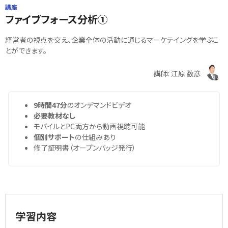
講座
ファイブフォース分析①
経営者の視点を交え、企業全体の活動に通じるマーケテイングを学ぶこ
とができます。
講師: 江原 数彦
9時間47分
のオンデマンドビデオ
必要教材なし
モバイルとPC両方から動画視聴可能
個別サポート
の仕組みあり
修了証明書（オープンバッジ発行）
学習内容