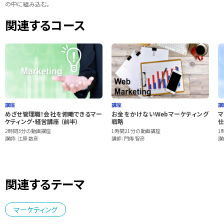
の中に組み込む。
関連するコース
講座
講座
講
めざせ管理職！会社を俯瞰できるマー
お金をかけないWebマーケティング
マ
ケティング・経営講座 （前半）
戦略
仕
2時間3分の動画講座
1時間21分の動画講座
1
講師: 江原 数彦
講師: 門傳 智彦
講
関連するテーマ
マーケティング