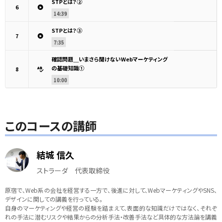
STPとは？②
6
14:39
STPとは？③
7
7:35
確認問題＿いまさら聞けないWebマーケティング
の基礎知識①
8
10:00
このコースの講師
結城 信久
ストラーダ 代表取締役
原宿で、Web系の会社を経営する一方で、後進に対して、WebマーケティングやSNS、
デザインに関しての講義を行っている。
自身のマーケティングや経営の経験を踏まえて、表面的な知識だけではなく、それぞ
れの手法に潜むリスクや結果からの分析手法・改善手法など具体的な方法論を講義