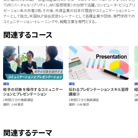
てVR（バーチャルリアリティ）、AR（仮想現実）の分野で活躍。コンピュータ・ビジュアリ
ゼーション系の共著2冊。その後、外資企業の日本代理店やコミュニケーショントレー
ナーとして独立。米国NLP協会認定トレーナーとして各種企業や団体、専門学校での
コミュニケーション・トレーニングや、戦略立案を専門とする。
関連するコース
講座
講座
講
相手の印象を操作するコミュニケー
伝わるプレゼンテーションスキル習得
経
ションとプレゼンテーション
講座②
1
1時間21分の動画講座
1時間21分の動画講座
講
講師: 小林 敏彦
講師: 小林 敏彦
関連するテーマ