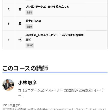
プレゼンテーション全体を組み立てる
6
6:18
前半のまとめ
7
8:19
確認問題_伝わるプレゼンテーションスキル習得講
座①
8
10:00
このコースの講師
小林 敏彦
コミュニケーション・トレーナー（米国NLP協会認定トレーナ
ー）
1963年生まれ
東京理科大学卒業。一部上場企業のコンピュータエンジニアやエバンジェリストとし