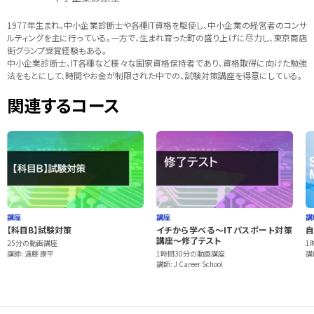
1977年生まれ、中小企業診断士や各種IT資格を駆使し、中小企業の経営者のコンサ
ルティングを主に行っている。一方で、生まれ育った町の盛り上げに尽力し、東京商店
街グランプ受賞経験もある。
中小企業診断士、IT各種など様々な国家資格保持者であり、資格取得に向けた勉強
法をもとにして、時間やお金が制限された中での、試験対策講座を得意にしている。
関連するコース
講座
講座
講
【科目B】試験対策
イチから学べる～ITパスポート対策
自
講座～修了テスト
25分の動画講座
1
講師: 遠藤 康平
1時間30分の動画講座
講
講師: J Career School