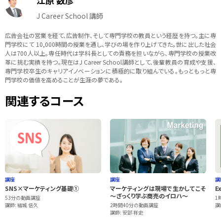
江原 数彦
J Career School 講師
広告会社の営業を経て、広告制作、そして専門学校の教員という経歴を持つ。主に専
門学校にて 10,000時間の授業を通し、学びの場を作り上げてきた。世に出した社会
人は700人以上。専任時代は学科長としての責務を担いながら、専門学校の授業改
革に挑む実績を持つ。現在はJ Career School講師として、後輩教員の育成や支援、
専門学校卒生のキャリアイノベーションに積極的に取り組んでいる。もっともっと専
門学校の価値を高めることが生涯の夢である。
関連するコース
講座
講座
講
SNS×マーケティング基礎①
マーケティングは現場で生かしてこそ
E
～ざっくり学ぶ商売のイロハ～
53分の動画講座
1
講師: 結城 信久
2時間40分の動画講座
講
講師: 安部 祥史