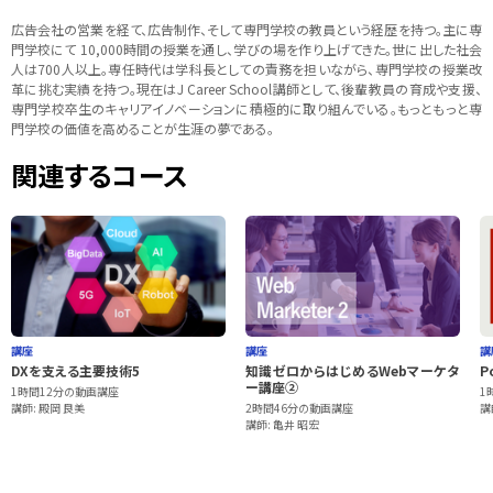
広告会社の営業を経て、広告制作、そして専門学校の教員という経歴を持つ。主に専
門学校にて 10,000時間の授業を通し、学びの場を作り上げてきた。世に出した社会
人は700人以上。専任時代は学科長としての責務を担いながら、専門学校の授業改
革に挑む実績を持つ。現在はJ Career School講師として、後輩教員の育成や支援、
専門学校卒生のキャリアイノベーションに積極的に取り組んでいる。もっともっと専
門学校の価値を高めることが生涯の夢である。
関連するコース
講座
講座
講
DXを支える主要技術5
知識ゼロからはじめるWebマーケタ
P
ー講座②
1時間12分の動画講座
1
講師: 殿岡 良美
2時間46分の動画講座
講
講師: 亀井 昭宏