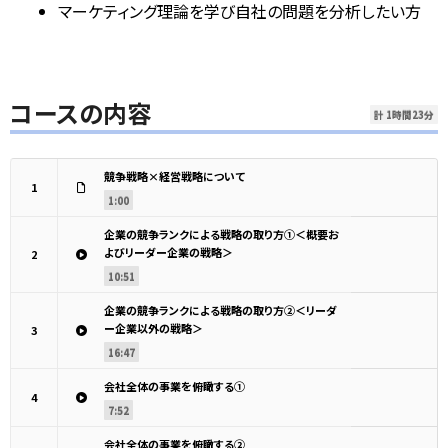
マーケティング理論を学び自社の問題を分析したい方
コースの内容
計 1時間23分
競争戦略×経営戦略について
1
1:00
企業の競争ランクによる戦略の取り方①＜概要お
よびリーダー企業の戦略＞
2
10:51
企業の競争ランクによる戦略の取り方②＜リーダ
ー企業以外の戦略＞
3
16:47
会社全体の事業を俯瞰する①
4
7:52
会社全体の事業を俯瞰する②