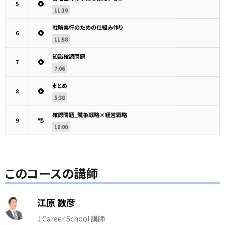
5
11:19
戦略実行のための仕組み作り
6
11:58
知識確認問題
7
7:06
まとめ
8
5:38
確認問題_競争戦略×経営戦略
9
10:00
このコースの講師
江原 数彦
J Career School 講師