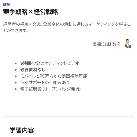
講座
競争戦略×経営戦略
経営者の視点を交え、企業全体の活動に通じるマーケティングを学ぶこ
とができます。
講師: 江原 数彦
9時間47分
のオンデマンドビデオ
必要教材なし
モバイルとPC両方から動画視聴可能
個別サポート
の仕組みあり
修了証明書（オープンバッジ発行）
学習内容