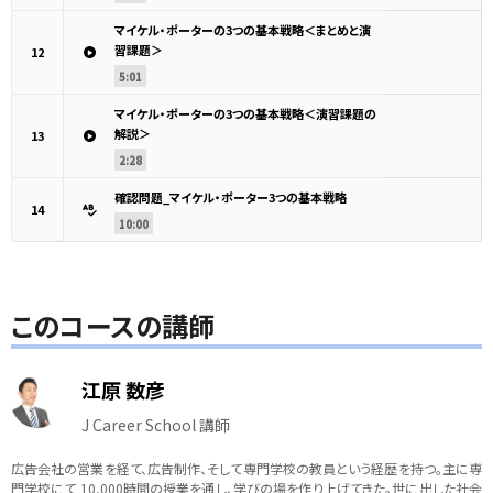
マイケル・ポーターの3つの基本戦略＜まとめと演
習課題＞
12
5:01
マイケル・ポーターの3つの基本戦略＜演習課題の
解説＞
13
2:28
確認問題_マイケル・ポーター3つの基本戦略
14
10:00
このコースの講師
江原 数彦
J Career School 講師
広告会社の営業を経て、広告制作、そして専門学校の教員という経歴を持つ。主に専
門学校にて 10,000時間の授業を通し、学びの場を作り上げてきた。世に出した社会