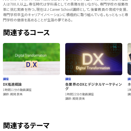
人は700人以上。専任時代は学科長としての責務を担いながら、専門学校の授業改
革に挑む実績を持つ。現在はJ Career School講師として、後輩教員の育成や支援、
専門学校卒生のキャリアイノベーションに積極的に取り組んでいる。もっともっと専
門学校の価値を高めることが生涯の夢である。
関連するコース
講座
講座
講
DX推進概論
各業界のDXとデジタルマーケティン
ネ
グ
1時間11分の動画講座
1
講師: 殿岡 良美
1時間22分の動画講座
講
講師: 殿岡 良美
関連するテーマ