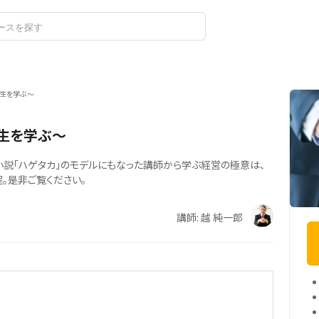
ログイン
生を学ぶ～
生を学ぶ～
小説「ハゲタカ」のモデルにもなった講師から学ぶ経営の極意は、
。是非ご覧ください。
講師: 越 純一郎