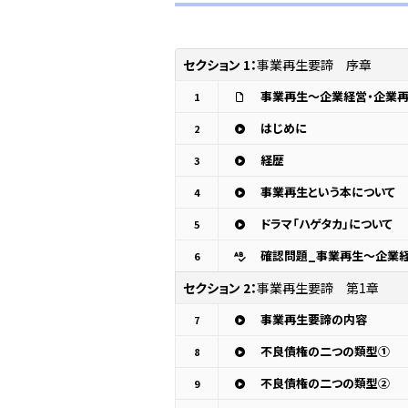
セクション 1：
事業再生要諦 序章
事業再生～企業経営・企業
1
はじめに
2
経歴
3
事業再生という本について
4
ドラマ「ハゲタカ」について
5
確認問題_事業再生～企業
6
セクション 2：
事業再生要諦 第1章
事業再生要諦の内容
7
不良債権の二つの類型①
8
不良債権の二つの類型②
9