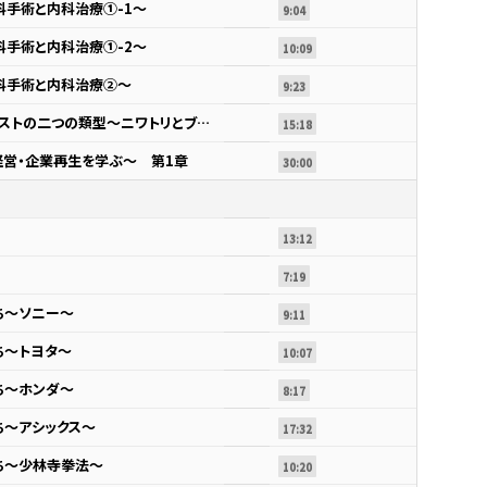
手術と内科治療①-1～
9:04
手術と内科治療①-2～
10:09
科手術と内科治療②～
9:23
ターンアラウンド・スペシャリストの二つの類型～ニワトリとブタの喩え～
15:18
営・企業再生を学ぶ～ 第1章
30:00
13:12
7:19
ち～ソニー～
9:11
ち～トヨタ～
10:07
ち～ホンダ～
8:17
ち～アシックス～
17:32
ち～少林寺拳法～
10:20