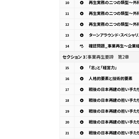
再生実務の二つの類型～外科
10
再生実務の二つの類型～外科
11
再生実務の二つの類型～外
12
13
確認問題_事業再生～企業経
14
セクション 3：
事業再生要諦 第2章
「志」と「経営力」
15
人格的要素と技術的要素
16
戦後の日本再建の担い手た
17
戦後の日本再建の担い手た
18
戦後の日本再建の担い手た
19
戦後の日本再建の担い手た
20
戦後の日本再建の担い手た
21