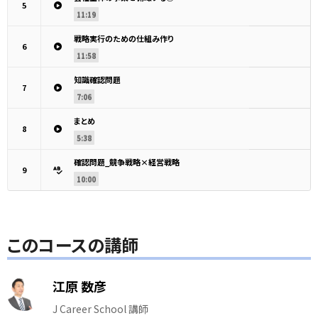
5
11:19
戦略実行のための仕組み作り
6
11:58
知識確認問題
7
7:06
まとめ
8
5:38
確認問題_競争戦略×経営戦略
9
10:00
このコースの講師
江原 数彦
J Career School 講師