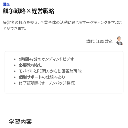
講座
競争戦略×経営戦略
経営者の視点を交え、企業全体の活動に通じるマーケティングを学ぶこ
とができます。
講師: 江原 数彦
9時間47分
のオンデマンドビデオ
必要教材なし
モバイルとPC両方から動画視聴可能
個別サポート
の仕組みあり
修了証明書（オープンバッジ発行）
学習内容