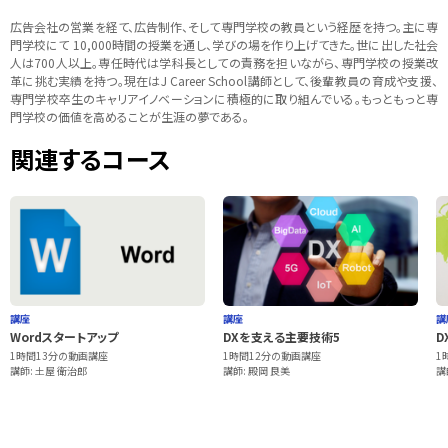
広告会社の営業を経て、広告制作、そして専門学校の教員という経歴を持つ。主に専
門学校にて 10,000時間の授業を通し、学びの場を作り上げてきた。世に出した社会
人は700人以上。専任時代は学科長としての責務を担いながら、専門学校の授業改
革に挑む実績を持つ。現在はJ Career School講師として、後輩教員の育成や支援、
専門学校卒生のキャリアイノベーションに積極的に取り組んでいる。もっともっと専
門学校の価値を高めることが生涯の夢である。
関連するコース
講座
講座
講
Wordスタートアップ
DXを支える主要技術5
D
1時間13分の動画講座
1時間12分の動画講座
1
講師: 土屋 衛治郎
講師: 殿岡 良美
講