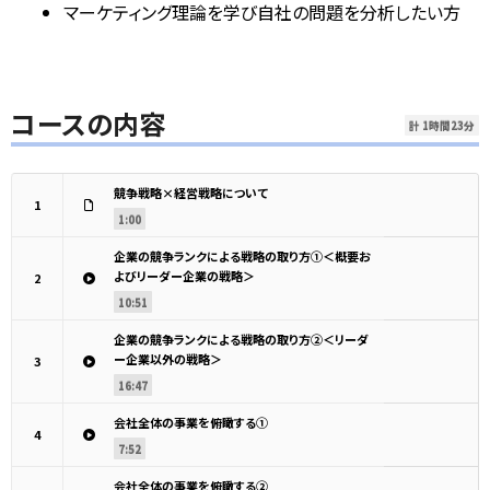
マーケティング理論を学び自社の問題を分析したい方
コースの内容
計 1時間23分
競争戦略×経営戦略について
1
1:00
企業の競争ランクによる戦略の取り方①＜概要お
よびリーダー企業の戦略＞
2
10:51
企業の競争ランクによる戦略の取り方②＜リーダ
ー企業以外の戦略＞
3
16:47
会社全体の事業を俯瞰する①
4
7:52
会社全体の事業を俯瞰する②